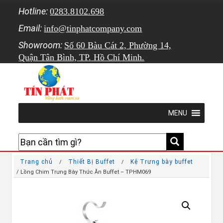
Hotline:
0283.8102.698
Email:
info@tinphatcompany.com
Showroom:
Số 60 Bàu Cát 2, Phường 14,
Quận Tân Bình, TP. Hồ Chí Minh.
MENU
Trang chủ
Thiết Bị Buffet
Kệ Trưng bày buffet
/
/
/ Lồng Chim Trưng Bày Thức Ăn Buffet – TPHM069