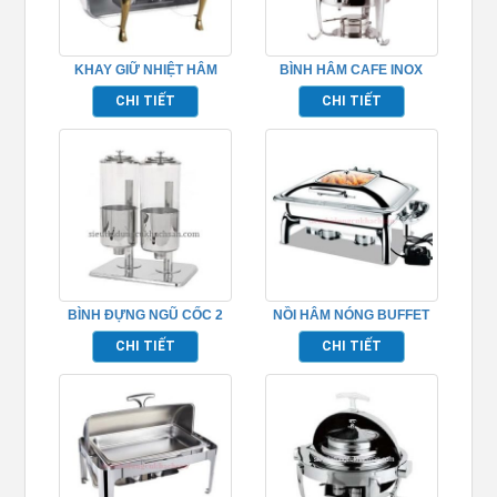
KHAY GIỮ NHIỆT HÂM
BÌNH HÂM CAFE INOX
NÓNG THỨC ĂN BUFFET –
TP697059
CHI TIẾT
CHI TIẾT
TP697031
BÌNH ĐỰNG NGŨ CỐC 2
NỒI HÂM NÓNG BUFFET
NGĂN INOX TP697044
ĐIỆN – TP697016
CHI TIẾT
CHI TIẾT