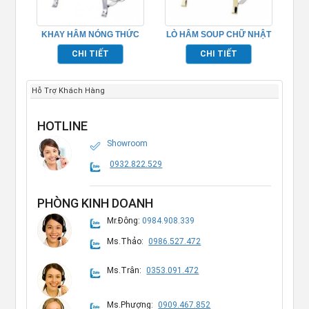
KHAY HÂM NÓNG THỨC
LÒ HÂM SOUP CHỮ NHẬT
ĂN BUFFET – TP697023
– TP697028
CHI TIẾT
CHI TIẾT
Hỗ Trợ Khách Hàng
HOTLINE
Showroom
0932.822.529
PHÒNG KINH DOANH
Mr.Đông:
0984.908.339
Ms.Thảo:
0986.527.472
Ms.Trân:
0353.091.472
Ms.Phượng:
0909.467.852