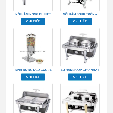
NỒI HÂM NÓNG BUFFET
NỒI HÂM SOUP TRÒN –
HÌNH CHỮ NHẬT
TP697026
CHI TIẾT
CHI TIẾT
TP697001
BÌNH ĐỰNG NGŨ CỐC 7L
LÒ HÂM SOUP CHỮ NHẬT
1 NGĂN TP697043
– TP697024
CHI TIẾT
CHI TIẾT