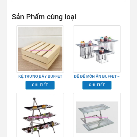
Sản Phẩm cùng loại
KỆ TRƯNG BÀY BUFFET
ĐẾ ĐỂ MÓN ĂN BUFFET –
BẰNG GỖ 2 TẦNG –
TP7187
CHI TIẾT
CHI TIẾT
TPHM0223