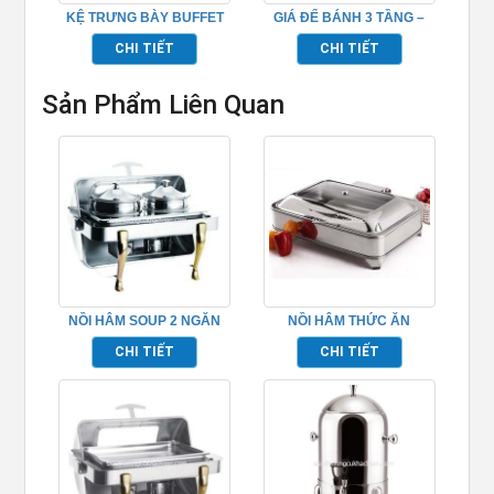
KỆ TRƯNG BÀY BUFFET
GIÁ ĐỂ BÁNH 3 TẦNG –
TRÒN – TPN7158
TP6108
CHI TIẾT
CHI TIẾT
Sản Phẩm Liên Quan
NỒI HÂM SOUP 2 NGĂN
NỒI HÂM THỨC ĂN
HÌNH CHỮ NHẬT –
BUFFET – TP697011
CHI TIẾT
CHI TIẾT
TP697032