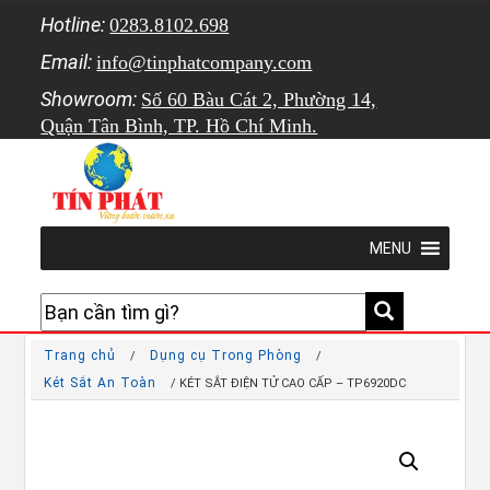
Hotline:
0283.8102.698
Email:
info@tinphatcompany.com
Showroom:
Số 60 Bàu Cát 2, Phường 14,
Quận Tân Bình, TP. Hồ Chí Minh.
MENU
Trang chủ
Dụng cụ Trong Phòng
/
/
Két Sắt An Toàn
/ KÉT SẮT ĐIỆN TỬ CAO CẤP – TP6920DC