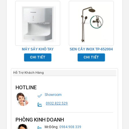
MÁY SẤY KHÔ TAY
SEN CÂY INOX TP-652004
PHÒNG TẮM TP695163
CHI TIẾT
CHI TIẾT
Hỗ Trợ Khách Hàng
HOTLINE
Showroom
0932.822.529
PHÒNG KINH DOANH
Mr.Đông:
0984.908.339