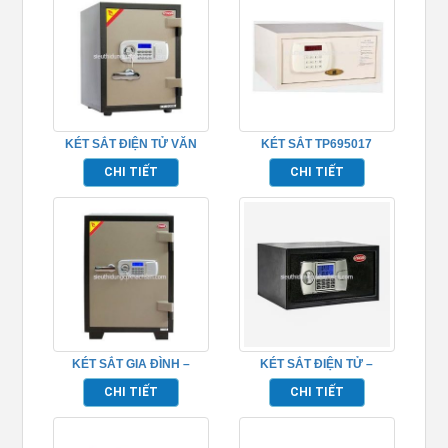
KÉT SẮT ĐIỆN TỬ VĂN
KÉT SẮT TP695017
PHÒNG – TPCT52E
CHI TIẾT
CHI TIẾT
KÉT SẮT GIA ĐÌNH –
KÉT SẮT ĐIỆN TỬ –
TPCT77E
TP6920LT
CHI TIẾT
CHI TIẾT