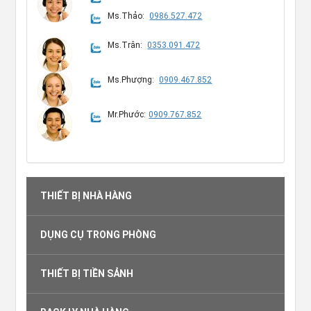
Ms.Thảo:
0986.527.472
Ms.Trân:
0353.091.472
Ms.Phượng:
0909.467.852
Mr.Phước:
0909.767.852
THIẾT BỊ NHÀ HÀNG
DỤNG CỤ TRONG PHÒNG
THIẾT BỊ TIỀN SẢNH