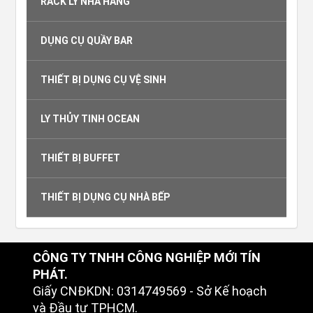
RACK LY NHÀ HÀNG
DỤNG CỤ QUẦY BAR
THIẾT BỊ DỤNG CỤ VỆ SINH
LY THỦY TINH OCEAN
THIẾT BỊ BUFFET
THIẾT BỊ DỤNG CỤ NHÀ BẾP
CÔNG TY TNHH CÔNG NGHIỆP MỚI TÍN
PHÁT.
Giấy CNĐKDN: 0314749569 - Sở Kế hoạch
và Đầu tư TPHCM.