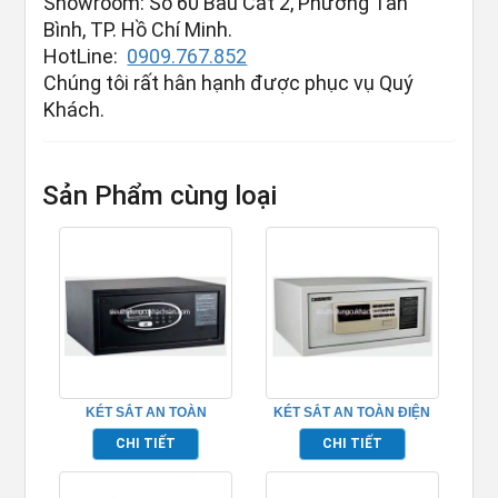
Showroom: Số 60 Bàu Cát 2, Phường Tân
Bình, TP. Hồ Chí Minh.
HotLine:
0909.767.852
Chúng tôi rất hân hạnh được phục vụ Quý
Khách.
Sản Phẩm cùng loại
KÉT SẮT AN TOÀN
KÉT SẮT AN TOÀN ĐIỆN
TP695018
TỬ TP695019
CHI TIẾT
CHI TIẾT