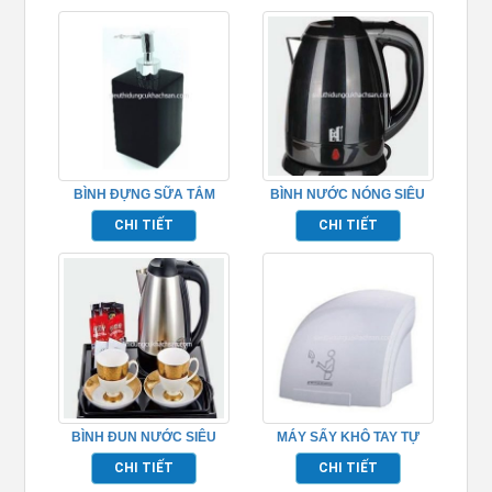
BÌNH ĐỰNG SỮA TẮM
BÌNH NƯỚC NÓNG SIÊU
TP695153
TỐC 2 LỚP TP695005
CHI TIẾT
CHI TIẾT
BÌNH ĐUN NƯỚC SIÊU
MÁY SẤY KHÔ TAY TỰ
TỐC TP695001
ĐỘNG TP695160
CHI TIẾT
CHI TIẾT