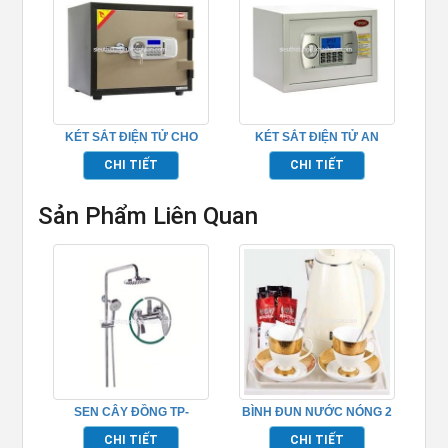
KÉT SẮT ĐIỆN TỬ CHO
KÉT SẮT ĐIỆN TỬ AN
VĂN PHÒNG – TPCT42E
TOÀN – TP69G25
CHI TIẾT
CHI TIẾT
Sản Phẩm Liên Quan
SEN CÂY ĐỒNG TP-
BÌNH ĐUN NƯỚC NÓNG 2
652001
LỚP TP695006
CHI TIẾT
CHI TIẾT