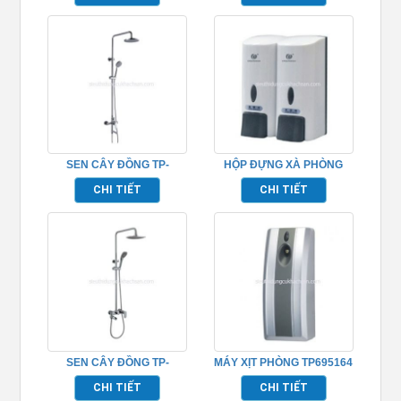
SEN CÂY ĐỒNG TP-
HỘP ĐỰNG XÀ PHÒNG
652016
TP695152
CHI TIẾT
CHI TIẾT
SEN CÂY ĐỒNG TP-
MÁY XỊT PHÒNG TP695164
652006
CHI TIẾT
CHI TIẾT