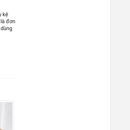
y kệ
là đơn
 dùng