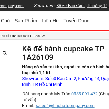
Showroom:
tcompany.com
Số 60 Bàu Cát 2, Phường 14
 Chủ
Sản Phẩm
Liên Hệ
Tuyển Dụng
/ Kệ để bánh cupcake TP-1A26109
Kệ để bánh cupcake TP-
1A26109
Hàng có sẵn tại kho, ngoài ra còn có bình b
loại nhỏ 1,1 lít.
Showroom: Số 60 Bàu Cát 2, Phường 14, Quậ
Bình, TP. Hồ Chí Minh.
Đặt hàng nhanh Ms Trân
0353.091.472
(Chuy
tư vấn).
Email:
sales1@tinphatcompany.com