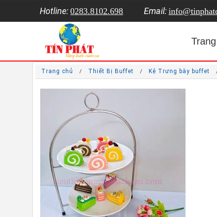
Hotline:
Email:
0283.8102.698
info@tinpha
Trang
Trang chủ
Thiết Bị Buffet
Kệ Trưng bày buffet
/
/