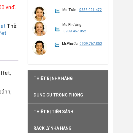
00 vnđ.
Ms.Trân:
0353.091.472
Ms.Phượng:
fet
Thẻ:
0909.467.852
fet
Mr.Phước:
0909.767.852
ffet,
THIẾT BỊ NHÀ HÀNG
bánh,
DỤNG CỤ TRONG PHÒNG
THIẾT BỊ TIỀN SẢNH
RACK LY NHÀ HÀNG