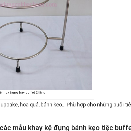
ệ inox trưng bày buffet 2 tầng
upcake, hoa quả, bánh kẹo… Phù hợp cho những buổi tiệ
 các mẫu khay kệ đựng bánh kẹo tiệc buff