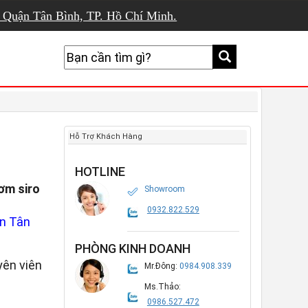
, Quận Tân Bình, TP. Hồ Chí Minh.
Hỗ Trợ Khách Hàng
HOTLINE
ơm siro
Showroom
0932.822.529
n Tân
PHÒNG KINH DOANH
ên viên
Mr.Đông:
0984.908.339
Ms.Thảo:
0986.527.472