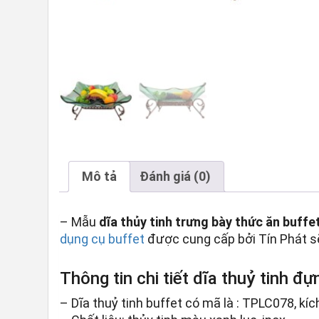
Mô tả
Đánh giá (0)
– Mẫu
dĩa thủy tinh trưng bày thức ăn buffe
dụng cụ buffet
được cung cấp bởi Tín Phát sẽ
Thông tin chi tiết dĩa thuỷ tinh đự
– Dĩa thuỷ tinh buffet có mã là : TPLC078, kí