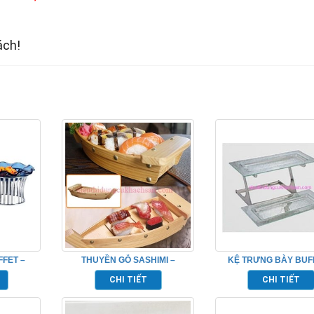
ách!
FFET –
THUYỀN GỖ SASHIMI –
KỆ TRƯNG BÀY BUF
KG986016
TẦNG – TP8002
CHI TIẾT
CHI TIẾT