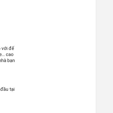
 với đế
ke… cao
 nhà bạn
 đầu tại