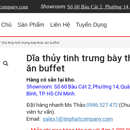
Showroom:
tcompany.com
Số 60 Bàu Cát 2, Phường 14
 Chủ
Sản Phẩm
Liên Hệ
Tuyển Dụng
/ Dĩa thủy tinh trưng bày thức ăn buffet
Dĩa thủy tinh trưng bày 
ăn buffet
Hàng có sẵn tại kho.
Showroom: Số 60 Bàu Cát 2, Phường 14, Quậ
Bình, TP. Hồ Chí Minh.
Đặt hàng nhanh Ms Thảo
0986.527.472
(Chu
viên tư vấn).
Email:
sales1@tinphatcompany.com