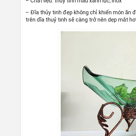
– Chất liệu: thủy tinh màu xanh lục, inox
– Đĩa thủy tinh đẹp không chỉ khiến món ăn
trên dĩa thuỷ tinh sẽ càng trở nên dẹp mắt 