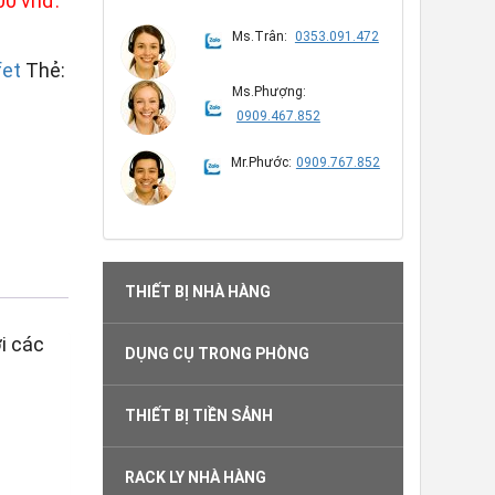
00 vnđ.
Ms.Trân:
0353.091.472
fet
Thẻ:
Ms.Phượng:
0909.467.852
Mr.Phước:
0909.767.852
THIẾT BỊ NHÀ HÀNG
i các
DỤNG CỤ TRONG PHÒNG
.
THIẾT BỊ TIỀN SẢNH
RACK LY NHÀ HÀNG