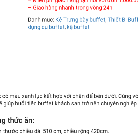
– Miễn phí giao hàng tận nơi với đơn 1.000.0
– Giao hàng nhanh trong vòng 24h.
Danh mục:
Kệ Trưng bày buffet
,
Thiết Bị Buf
dụng cụ buffet
,
kệ buffet
t
có màu xanh lục kết hợp với chân đế bên dưới. Cùng vớ
 giúp buổi tiệc buffet khách sạn trở nên chuyên nghiệp
ng thức ăn:
ch thước chiều dài 510 cm, chiều rộng 420cm.