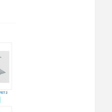
FET 2
5