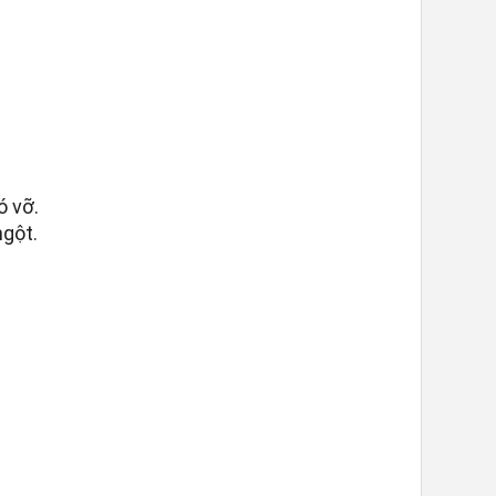
ó vỡ.
ngột.