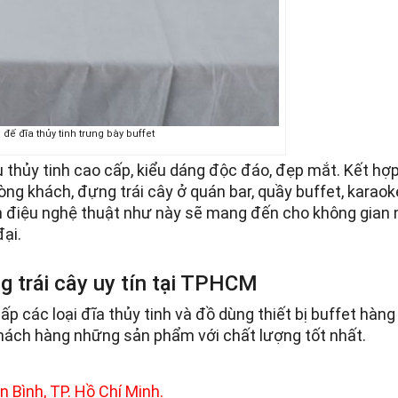
đế đĩa thủy tinh trưng bày buffet
u thủy tinh cao cấp, kiểu dáng độc đáo, đẹp mắt. Kết hợp
hòng khách, đựng trái cây ở quán bar, quầy buffet, karao
ách điệu nghệ thuật như này sẽ mang đến cho không gian
đại.
ng trái cây uy tín tại TPHCM
 các loại đĩa thủy tinh và đồ dùng thiết bị buffet hàng
hách hàng những sản phẩm với chất lượng tốt nhất.
 Bình, TP. Hồ Chí Minh.