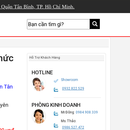
, Quận Tân Bình, TP. Hồ Chí Minh.
thức
Hỗ Trợ Khách Hàng
HOTLINE
Showroom
n Tân
0932.822.529
yên
PHÒNG KINH DOANH
Mr.Đông:
0984.908.339
Ms.Thảo:
0986.527.472