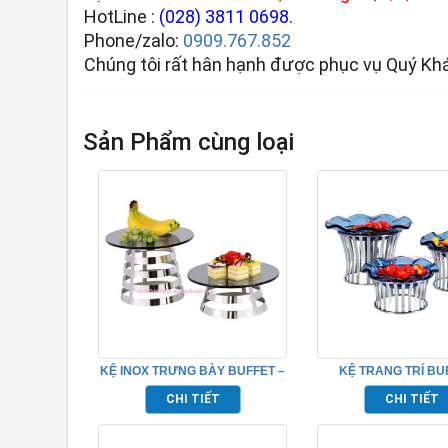
HotLine :
(028) 3811 0698
.
Phone/zalo:
0909.767.852
Chúng tôi rất hân hạnh được phục vụ Quý Kh
Sản Phẩm cùng loại
KỆ INOX TRƯNG BÀY BUFFET –
KỆ TRANG TRÍ BU
TPN7158B
TP7184
CHI TIẾT
CHI TIẾT