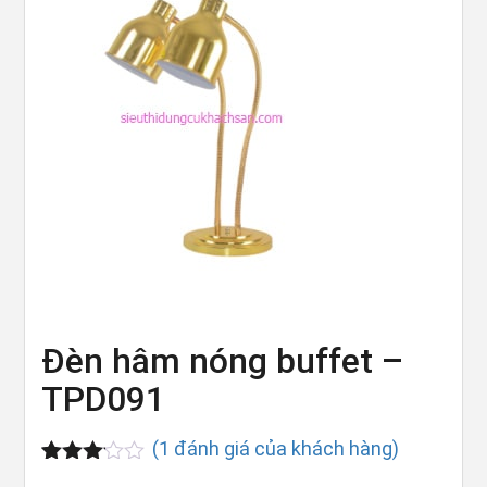
Đèn hâm nóng buffet –
TPD091
(
1
đánh giá của khách hàng)
3.00
1