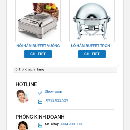
NỒI HÂM BUFFET VUÔNG
LÒ HÂM BUFFET TRÒN –
NẮP KÍNH TP697009
TP697025
CHI TIẾT
CHI TIẾT
Hỗ Trợ Khách Hàng
HOTLINE
Showroom
0932.822.529
PHÒNG KINH DOANH
Mr.Đông:
0984.908.339