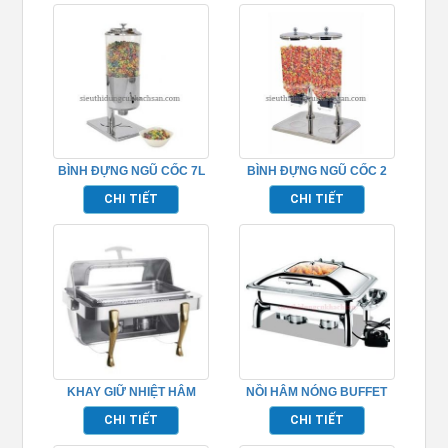
BÌNH ĐỰNG NGŨ CỐC 7L
BÌNH ĐỰNG NGŨ CỐC 2
1 NGĂN TP697043
NGĂN INOX TP697050
CHI TIẾT
CHI TIẾT
KHAY GIỮ NHIỆT HÂM
NỒI HÂM NÓNG BUFFET
NÓNG THỨC ĂN BUFFET –
ĐIỆN – TP697016
CHI TIẾT
CHI TIẾT
TP697031