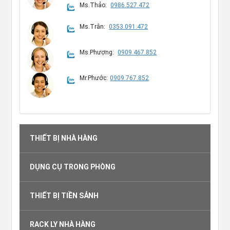
Ms.Thảo:
0986.527.472
Ms.Trân:
0353.091.472
Ms.Phượng:
0909.467.852
Mr.Phước:
0909.767.852
THIẾT BỊ NHÀ HÀNG
DỤNG CỤ TRONG PHÒNG
THIẾT BỊ TIỀN SẢNH
RACK LY NHÀ HÀNG