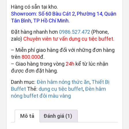
trên 5
Hàng có sẵn tại kho.
dựa
trên
Showroom: Số 60 Bàu Cát 2, Phường 14, Quận
đánh
Tân Bình, TP Hồ Chí Minh.
giá
Đặt hàng nhanh hơn
0986.527.472
(Phone,
zalo)
Chuyên viên tư vấn dụng cụ tiệc buffet.
– Miễn phí giao hàng đối với những đơn hàng
trên
800.000
đ.
– Giao hàng trong vòng
24h
kể từ lúc nhận
được đơn đặt hàng.
Danh mục:
Đèn hâm nóng thức ăn
,
Thiết Bị
Buffet
Thẻ:
dụng cụ tiệc buffet
,
Đèn hâm
nóng buffet đôi màu vàng
Mô tả
Đánh giá (1)