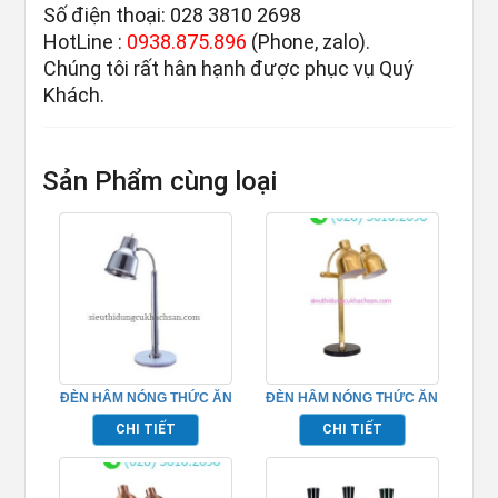
Số điện thoại: 028 3810 2698
HotLine :
0938.875.896
(Phone, zalo).
Chúng tôi rất hân hạnh được phục vụ Quý
Khách.
Sản Phẩm cùng loại
ĐÈN HÂM NÓNG THỨC ĂN
ĐÈN HÂM NÓNG THỨC ĂN
1 BÓNG
BUFFET ĐÔI ĐẾ ĐÁ MÀU
CHI TIẾT
CHI TIẾT
VÀNG – TPD102