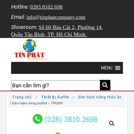
Hotline:
0283.8102.698
Email:
info@tinphatcompany.com
Showroom:
Số 60 Bàu Cát 2, Phường 14,
Quận Tân Bình, TP. Hồ Chí Minh.
MENU
Trang chủ
Thiết Bị Buffet
Đèn hâm nóng thức ăn
/
/
/ Đèn hâm nóng buffet – TPD091