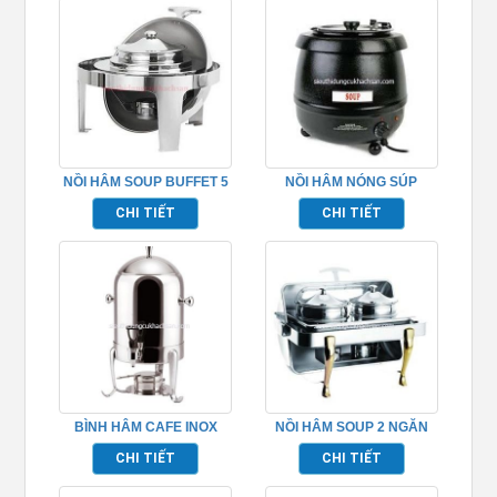
NỒI HÂM SOUP BUFFET 5
NỒI HÂM NÓNG SÚP
LÍT TP697004
PHỤC VỤ TIỆC BUFFET –
CHI TIẾT
CHI TIẾT
TP697020
BÌNH HÂM CAFE INOX
NỒI HÂM SOUP 2 NGĂN
TP697059
HÌNH CHỮ NHẬT –
CHI TIẾT
CHI TIẾT
TP697032