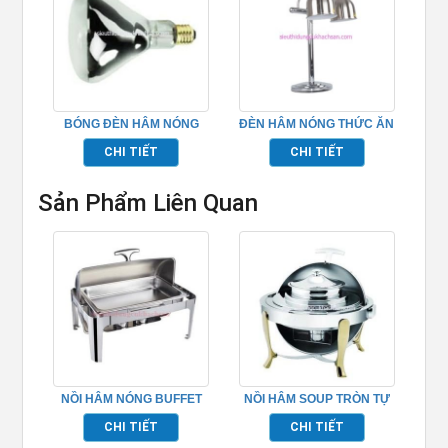
BÓNG ĐÈN HÂM NÓNG
ĐÈN HÂM NÓNG THỨC ĂN
THỨC ĂN – TP697111
BUFFET ĐÔI MÀU BẠC –
CHI TIẾT
CHI TIẾT
TPD098
Sản Phẩm Liên Quan
NỒI HÂM NÓNG BUFFET
NỒI HÂM SOUP TRÒN TỰ
HÌNH CHỮ NHẬT
PHỤC VỤ NHÀ HÀNG
CHI TIẾT
CHI TIẾT
TP697001
BUFFET – TP697030