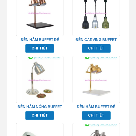
ĐÈN HÂM BUFFET ĐẾ
ĐÈN CARVING BUFFET
VUÔNG ĐEN MÀU ĐỎ
TPD067
CHI TIẾT
CHI TIẾT
ĐỒNG – TPD108
ĐÈN HÂM NÓNG BUFFET
ĐÈN HÂM BUFFET ĐẾ
ĐƠN MÀU BẠC – TPD093
VUÔNG TRẮNG MÀU
CHI TIẾT
CHI TIẾT
VÀNG – TPD110