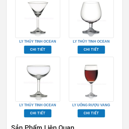
LY THỦY TINH OCEAN
LY THỦY TINH OCEAN
CLASSIC COCKTAIL
BASIC BRANDY
CHI TIẾT
CHI TIẾT
TP_1501C03
TP_1001X12
LY THỦY TINH OCEAN
LY UỐNG RƯỢU VANG
CLASSIC SAUCER
CLASSIC GOBLET
CHI TIẾT
CHI TIẾT
CHAMPAGNE TP_1501S07
TP_1500G11
Sản Phẩm Liên Quan