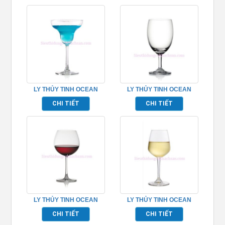
LY THỦY TINH OCEAN
LY THỦY TINH OCEAN
MADISON MARGARITA
SOCIETY WATER GOBLET
CHI TIẾT
CHI TIẾT
TP_1015M12
TP_1523G12
LY THỦY TINH OCEAN
LY THỦY TINH OCEAN
MADISON BURGUNDY
LEXINGTON WHITE WINE
CHI TIẾT
CHI TIẾT
TP_1015D22
TP_1019W08