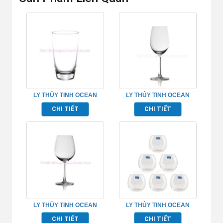
LY THỦY TINH OCEAN
LY THỦY TINH OCEAN
TIARA SPHERE
MADISON RED WINE
CHI TIẾT
CHI TIẾT
TP_B12016
TP_1015R15
LY THỦY TINH OCEAN
LY THỦY TINH OCEAN
MADISON BORDEAUX
MADISON ROCK
CHI TIẾT
CHI TIẾT
TP_1015A21
TP_C18413