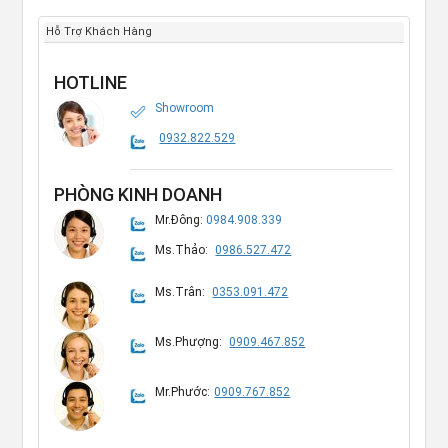
Hỗ Trợ Khách Hàng
HOTLINE
Showroom
0932.822.529
PHÒNG KINH DOANH
Mr.Đông:
0984.908.339
Ms.Thảo:
0986.527.472
Ms.Trân:
0353.091.472
Ms.Phượng:
0909.467.852
Mr.Phước:
0909.767.852