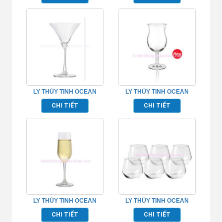
LY THỦY TINH OCEAN
LY THỦY TINH OCEAN
MADISON COCKTAIL
POCO GRAND
CHI TIẾT
CHI TIẾT
TP_1015C10
TP_1522H12
LY THỦY TINH OCEAN
LY THỦY TINH OCEAN
LEXINGTON FLUTE
LEXINGTON ROCK TP_
CHI TIẾT
CHI TIẾT
CHAMPAGNE TP_1019F06
C18512