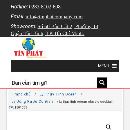
Hotline:
0283.8102.698
Email:
info@tinphatcompany.com
Showroom:
Số 60 Bàu Cát 2, Phường 14,
Quận Tân Bình, TP. Hồ Chí Minh.
MENU
Trang chủ
Ly Thủy Tinh Ocean
/
/
Ly Uống Rượu Cổ Điển
/ Ly thủy tinh ocean classic cocktail
TP_1501C05