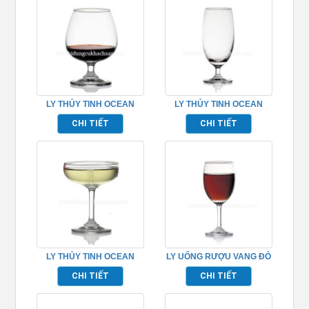
LY THỦY TINH OCEAN
LY THỦY TINH OCEAN
CLASSIC BRANDY
CLASSIC BEER TP-
CHI TIẾT
CHI TIẾT
TP_1501X09
1501B15
LY THỦY TINH OCEAN
LY UỐNG RƯỢU VANG ĐỎ
CLASSIC SAUCER
CLASSIC RED WINE
CHI TIẾT
CHI TIẾT
CHAMPAGNE TP_1501S05
TP_1501R08