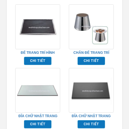
ĐẾ TRANG TRÍ HÌNH
CHÂN ĐẾ TRANG TRÍ
VUÔNG – TP697179
DECOR INOX TP697163
CHI TIẾT
CHI TIẾT
ĐĨA CHỮ NHẬT TRANG
ĐĨA CHỮ NHẬT TRANG
TRÍ BUFFET – TP697140
TRÍ BUFFET – TP697131
CHI TIẾT
CHI TIẾT