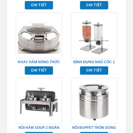
TP697059
ĂN BUFFET – TP697023
CHI TIẾT
CHI TIẾT
KHAY HÂM NÓNG THỨC
BÌNH ĐỰNG NGŨ CỐC 1
ĂN BUFFET TP697010
NGĂN INOX TP697049
CHI TIẾT
CHI TIẾT
NỒI HÂM SOUP 2 NGĂN
NỒI BUFFET TRÒN DÙNG
BUFFET TP697002
HÂM NÓNG SOUP –