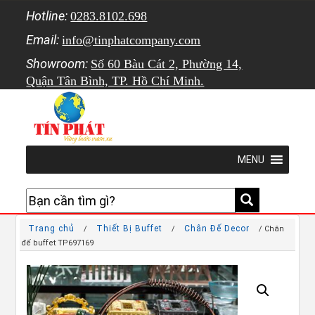
Hotline:
0283.8102.698
Email:
info@tinphatcompany.com
Showroom:
Số 60 Bàu Cát 2, Phường 14,
Quận Tân Bình, TP. Hồ Chí Minh.
MENU
Trang chủ
Thiết Bị Buffet
Chân Đế Decor
/
/
/ Chân
đế buffet TP697169