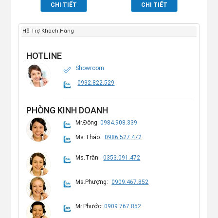
CHI TIẾT
CHI TIẾT
TP697022
Hỗ Trợ Khách Hàng
HOTLINE
Showroom
0932.822.529
PHÒNG KINH DOANH
Mr.Đông:
0984.908.339
Ms.Thảo:
0986.527.472
Ms.Trân:
0353.091.472
Ms.Phượng:
0909.467.852
Mr.Phước:
0909.767.852