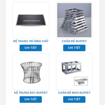
ĐẾ TRANG TRÍ HÌNH CHỮ
CHÂN ĐẾ BUFFET
NHẬT – TP697180
TP697168
CHI TIẾT
CHI TIẾT
KỆ TRƯNG BÀY BUFFET
CHÂN ĐẾ INOX BUFFET
TP697184
TP697162
CHI TIẾT
CHI TIẾT