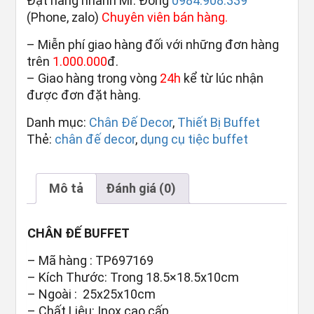
Đặt hàng nhanh Mr. Đông
0984.908.339
(Phone, zalo)
Chuyên viên bán hàng.
– Miễn phí giao hàng đối với những đơn hàng
trên
1.000.000
đ.
– Giao hàng trong vòng
24h
kể từ lúc nhận
được đơn đặt hàng.
Danh mục:
Chân Đế Decor
,
Thiết Bị Buffet
Thẻ:
chân đế decor
,
dụng cụ tiệc buffet
Mô tả
Đánh giá (0)
CHÂN ĐẾ BUFFET
– Mã hàng : TP697169
– Kích Thước: Trong 18.5×18.5x10cm
– Ngoài : 25x25x10cm
– Chất Liệu: Inox cao cấp.