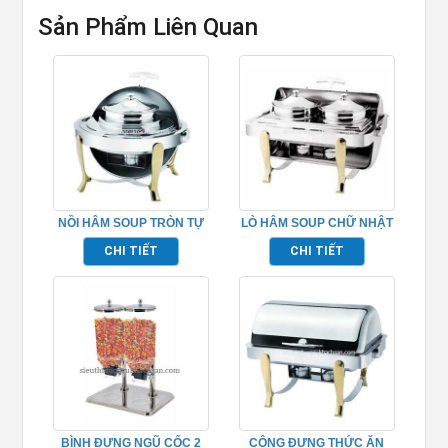
Sản Phẩm Liên Quan
NỒI HÂM SOUP TRÒN TỰ
LÒ HÂM SOUP CHỮ NHẬT
PHỤC VỤ NHÀ HÀNG
– TP697028
CHI TIẾT
CHI TIẾT
BUFFET – TP697030
BÌNH ĐỰNG NGŨ CỐC 2
CÔNG ĐỰNG THỨC ĂN