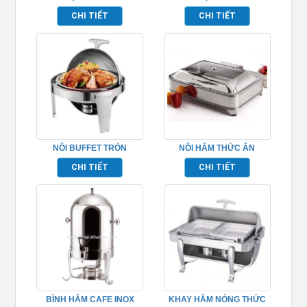
NGĂN INOX TP697050
BUFFET – TP697027
CHI TIẾT
CHI TIẾT
NỒI BUFFET TRÒN
NỒI HÂM THỨC ĂN
TP697003
BUFFET – TP697011
CHI TIẾT
CHI TIẾT
BÌNH HÂM CAFE INOX
KHAY HÂM NÓNG THỨC