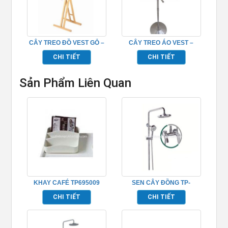
CÂY TREO ĐỒ VEST GỖ –
CÂY TREO ÁO VEST –
TPK10209
TP206
CHI TIẾT
CHI TIẾT
Sản Phẩm Liên Quan
KHAY CAFÉ TP695009
SEN CÂY ĐỒNG TP-
652001
CHI TIẾT
CHI TIẾT