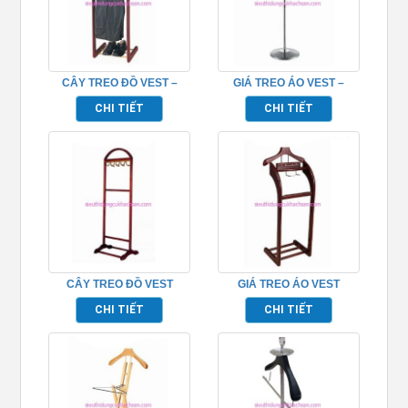
CÂY TREO ĐỒ VEST –
GIÁ TREO ÁO VEST –
TPK10202
TPK10206
CHI TIẾT
CHI TIẾT
CÂY TREO ĐỒ VEST
GIÁ TREO ÁO VEST
KHÁCH SẠN – TPK10203
PHÒNG KHÁCH SẠN –
CHI TIẾT
CHI TIẾT
TPK10208