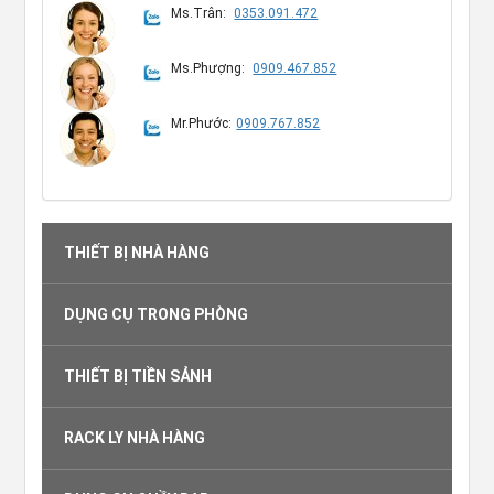
Ms.Trân:
0353.091.472
Ms.Phượng:
0909.467.852
Mr.Phước:
0909.767.852
THIẾT BỊ NHÀ HÀNG
DỤNG CỤ TRONG PHÒNG
THIẾT BỊ TIỀN SẢNH
RACK LY NHÀ HÀNG