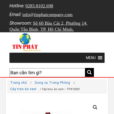
Hotline:
0283.8102.698
Email:
info@tinphatcompany.com
Showroom:
Số 60 Bàu Cát 2, Phường 14,
Quận Tân Bình, TP. Hồ Chí Minh.
MENU
Trang chủ
Dụng cụ Trong Phòng
/
/
Cây treo áo vest
/ Cây treo áo vest – TPK10201