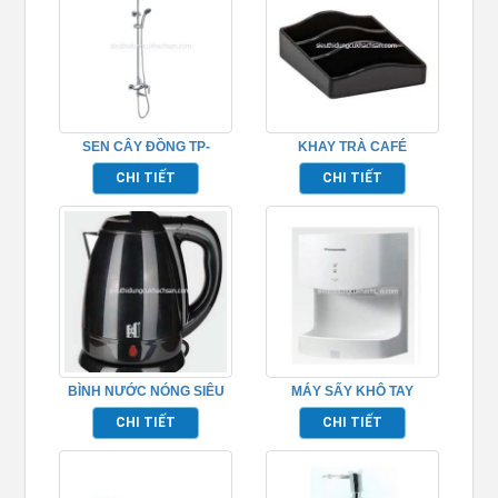
SEN CÂY ĐỒNG TP-
KHAY TRÀ CAFÉ
652009
TP695004
CHI TIẾT
CHI TIẾT
BÌNH NƯỚC NÓNG SIÊU
MÁY SẤY KHÔ TAY
TỐC 2 LỚP TP695005
PHÒNG TẮM TP695163
CHI TIẾT
CHI TIẾT