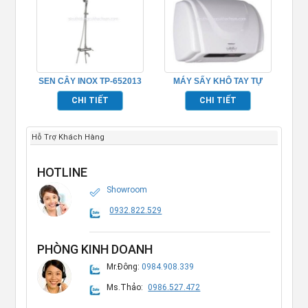
SEN CÂY INOX TP-652013
MÁY SẤY KHÔ TAY TỰ
ĐỘNG TRONG PHÒNG
CHI TIẾT
CHI TIẾT
TẮM TP695161
Hỗ Trợ Khách Hàng
HOTLINE
Showroom
0932.822.529
PHÒNG KINH DOANH
Mr.Đông:
0984.908.339
Ms.Thảo:
0986.527.472