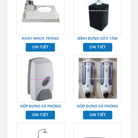
KHAY NHỰA TRẮNG
BÌNH ĐỰNG SỮA TẮM
TP695007
TP695153
CHI TIẾT
CHI TIẾT
HỘP ĐỰNG XÀ PHÒNG
HỘP ĐỰNG XÀ PHÒNG
TP526080
TP695151
CHI TIẾT
CHI TIẾT