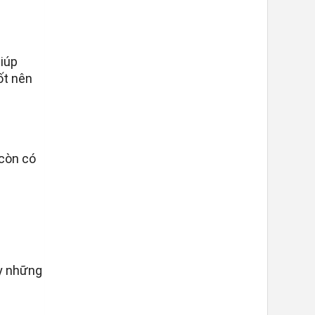
Giúp
ốt nên
 còn có
y những