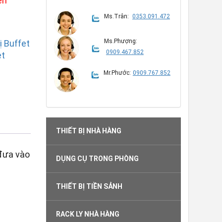
ên
Ms.Trân:
0353.091.472
Ms.Phượng:
ị Buffet
0909.467.852
et
Mr.Phước:
0909.767.852
THIẾT BỊ NHÀ HÀNG
 đưa vào
DỤNG CỤ TRONG PHÒNG
THIẾT BỊ TIỀN SẢNH
RACK LY NHÀ HÀNG