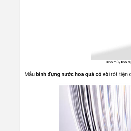
Bình thủy tinh đ
Mẫu
bình đựng nước hoa quả có vòi
rót tiện