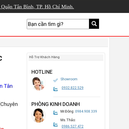
, Quận Tân Bình, TP. Hồ Chí Minh.
c
Hỗ Trợ Khách Hàng
HOTLINE
Showroom
n Tân
0932.822.529
(Chuyên
PHÒNG KINH DOANH
Mr.Đông:
0984.908.339
Ms.Thảo:
0986.527.472