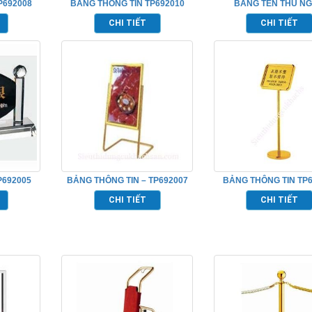
P692008
BẢNG THÔNG TIN TP692010
BẢNG TÊN THU N
TP692004
CHI TIẾT
CHI TIẾT
P692005
BẢNG THÔNG TIN – TP692007
BẢNG THÔNG TIN TP6
CHI TIẾT
CHI TIẾT