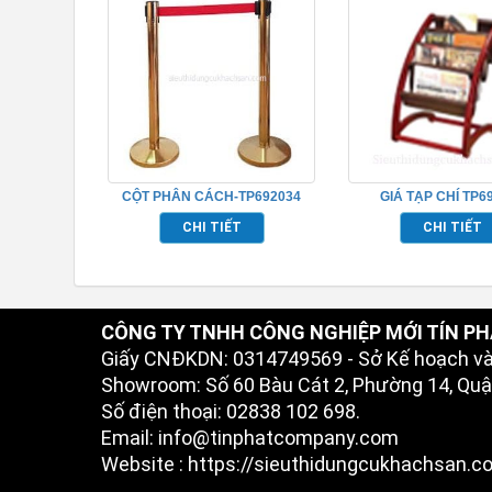
CỘT PHÂN CÁCH-TP692034
GIÁ TẠP CHÍ TP6
CHI TIẾT
CHI TIẾT
CÔNG TY TNHH CÔNG NGHIỆP MỚI TÍN PH
Giấy CNĐKDN: 0314749569 - Sở Kế hoạch v
Showroom: Số 60 Bàu Cát 2, Phường 14, Quận
Số điện thoại: 02838 102 698.
Email: info@tinphatcompany.com
Website : https://sieuthidungcukhachsan.c