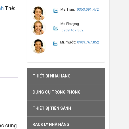
nh
Thẻ:
Ms.Trân:
0353.091.472
Ms.Phượng:
0909.467.852
Mr.Phước:
0909.767.852
THIẾT BỊ NHÀ HÀNG
DỤNG CỤ TRONG PHÒNG
THIẾT BỊ TIỀN SẢNH
RACK LY NHÀ HÀNG
ợc cung