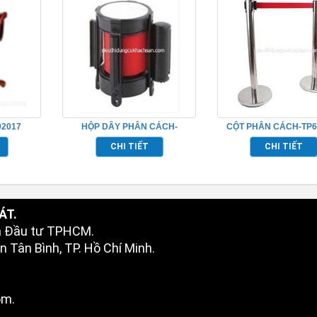
92017
HỘP DÂY PHÂN CÁCH-
CỘT PHÂN CÁCH-TP6
TP692038
CHI TIẾT
CHI TIẾT
ÁT.
à Đầu tư TPHCM.
 Tân Bình, TP. Hồ Chí Minh.
om.