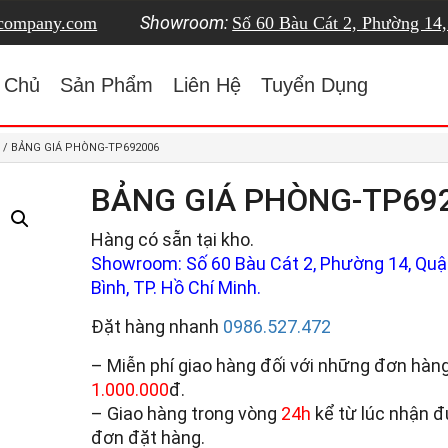
Showroom:
tcompany.com
Số 60 Bàu Cát 2, Phường 14
 Chủ
Sản Phẩm
Liên Hệ
Tuyển Dụng
/ BẢNG GIÁ PHÒNG-TP692006
BẢNG GIÁ PHÒNG-TP69
Hàng có sẵn tại kho.
Showroom: Số 60 Bàu Cát 2, Phường 14, Quậ
Bình, TP. Hồ Chí Minh.
Đặt hàng nhanh
0986.527.472
– Miễn phí giao hàng đối với những đơn hàng
1.000.000
đ.
– Giao hàng trong vòng
24h
kể từ lúc nhận 
đơn đặt hàng.