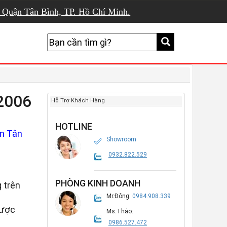
, Quận Tân Bình, TP. Hồ Chí Minh.
2006
Hỗ Trợ Khách Hàng
HOTLINE
n Tân
Showroom
0932.822.529
PHÒNG KINH DOANH
 trên
Mr.Đông:
0984.908.339
được
Ms.Thảo:
0986.527.472