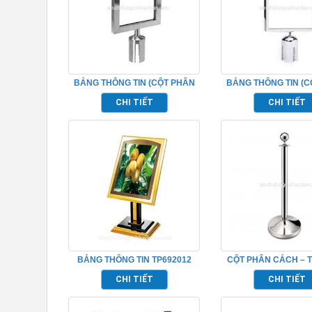
BẢNG THÔNG TIN (CỘT PHÂN
BẢNG THÔNG TIN (C
CÁCH)-TP692048
CÁCH)-TP6920
CHI TIẾT
CHI TIẾT
BẢNG THÔNG TIN TP692012
CỘT PHÂN CÁCH – T
CHI TIẾT
CHI TIẾT