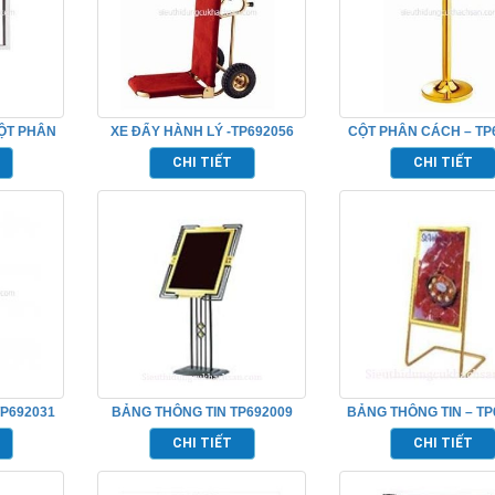
ỘT PHÂN
XE ĐẨY HÀNH LÝ -TP692056
CỘT PHÂN CÁCH – TP
50
CHI TIẾT
CHI TIẾT
P692031
BẢNG THÔNG TIN TP692009
BẢNG THÔNG TIN – TP
CHI TIẾT
CHI TIẾT