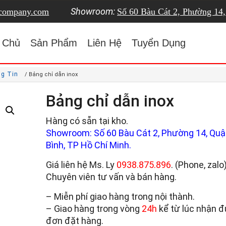
Showroom:
tcompany.com
Số 60 Bàu Cát 2, Phường 14
 Chủ
Sản Phẩm
Liên Hệ
Tuyển Dụng
ng Tin
/ Bảng chỉ dẫn inox
Bảng chỉ dẫn inox
Hàng có sẵn tại kho.
Showroom: Số 60 Bàu Cát 2, Phường 14, Quậ
Bình, TP Hồ Chí Minh.
Giá liên hệ Ms. Ly
0938.875.896
. (Phone, zalo
Chuyên viên tư vấn và bán hàng.
– Miễn phí giao hàng trong nội thành.
– Giao hàng trong vòng
24h
kể từ lúc nhận 
đơn đặt hàng.