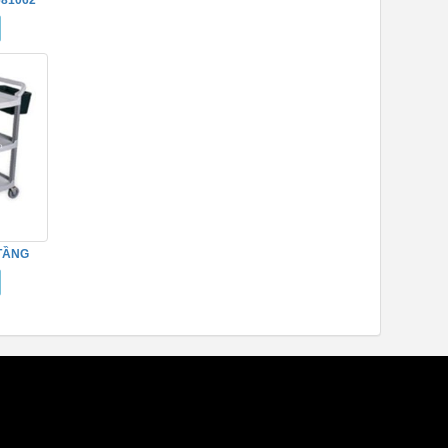
 TẦNG
0114