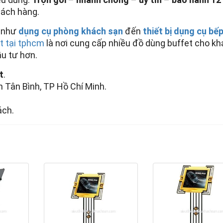
khách hàng.
m như
dụng cụ phòng khách sạn
đến
thiết bị dụng cụ bế
t tại tphcm
là nơi cung cấp nhiều đồ dùng buffet cho k
ầu tư hơn.
t
.
 Tân Bình, TP Hồ Chí Minh.
ách.