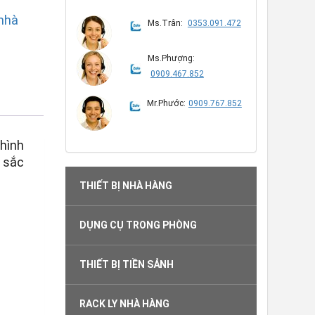
 nhà
Ms.Trân:
0353.091.472
Ms.Phượng:
0909.467.852
Mr.Phước:
0909.767.852
 hình
u sắc
THIẾT BỊ NHÀ HÀNG
DỤNG CỤ TRONG PHÒNG
THIẾT BỊ TIỀN SẢNH
RACK LY NHÀ HÀNG