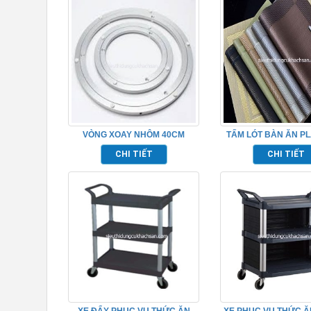
VÒNG XOAY NHÔM 40CM
TẤM LÓT BÀN ĂN P
TP681046
TP681050
CHI TIẾT
CHI TIẾT
XE ĐẨY PHỤC VỤ THỨC ĂN
XE PHỤC VỤ THỨC Ă