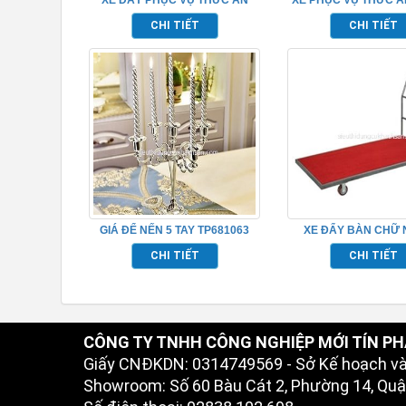
TP680102
TP_680111
CHI TIẾT
CHI TIẾT
GIÁ ĐỂ NẾN 5 TAY TP681063
XE ĐẨY BÀN CHỮ 
TP526002
CHI TIẾT
CHI TIẾT
CÔNG TY TNHH CÔNG NGHIỆP MỚI TÍN PH
Giấy CNĐKDN: 0314749569 - Sở Kế hoạch v
Showroom: Số 60 Bàu Cát 2, Phường 14, Quận