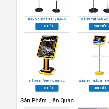
BẢNG CHỈ DẪN A4 ( BẢNG
BẢNG CHỈ DẪN A3 
THÔNG TIN ) – TP526014
THÔNG TIN ) – TP
CHI TIẾT
CHI TIẾT
BẢNG THÔNG TIN INOX –
BẢNG CHỈ DẪN KHÁC
TP526027
– TP526019
CHI TIẾT
CHI TIẾT
Sản Phẩm Liên Quan