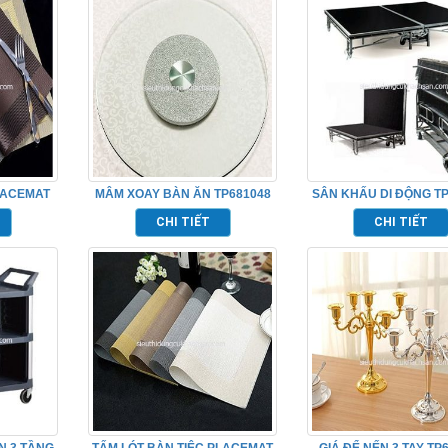
LACEMAT
MÂM XOAY BÀN ĂN TP681048
SÂN KHẤU DI ĐỘNG TP
CHI TIẾT
CHI TIẾT
N 3 TẦNG
TẤM LÓT BÀN TIỆC PLACEMAT
GIÁ ĐỂ NẾN 3 TAY TP