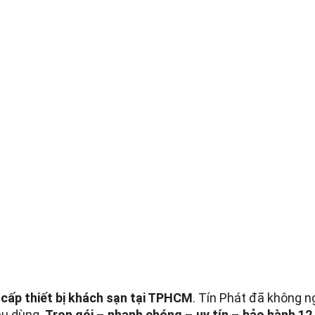
cấp thiết bị khách sạn tại TPHCM
. Tín Phát đã không 
êu dùng.
Trọn gói
–
nhanh chóng
–
uy tín
–
bảo hành 12