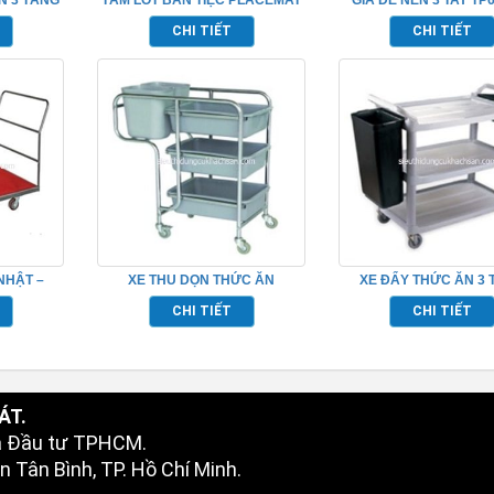
TP681051
CHI TIẾT
CHI TIẾT
NHẬT –
XE THU DỌN THỨC ĂN
XE ĐẨY THỨC ĂN 3
TP_680115
BẰNG NHỰA TP_68
CHI TIẾT
CHI TIẾT
ÁT.
à Đầu tư TPHCM.
 Tân Bình, TP. Hồ Chí Minh.