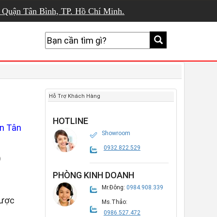
, Quận Tân Bình, TP. Hồ Chí Minh.
Hỗ Trợ Khách Hàng
HOTLINE
n Tân
Showroom
0932.822.529
)
PHÒNG KINH DOANH
Mr.Đông:
0984.908.339
được
Ms.Thảo:
0986.527.472