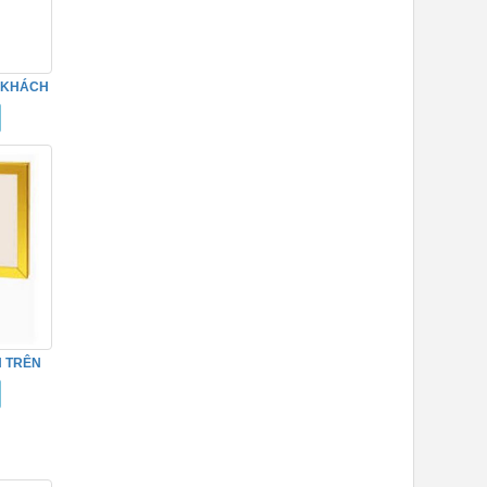
X KHÁCH
3
N TRÊN
NOX