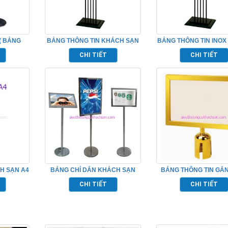
( BẢNG
BẢNG THÔNG TIN KHÁCH SẠN
BẢNG THÔNG TIN INO
526015
– TP526024
SẠN – TP52602
CHI TIẾT
CHI TIẾT
H SẠN A4
BẢNG CHỈ DẪN KHÁCH SẠN
BẢNG THÔNG TIN GẮ
ĐẦU CỘT CHẮN I
CHI TIẾT
CHI TIẾT