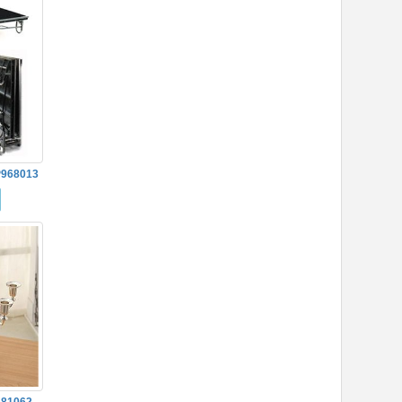
968013
681062