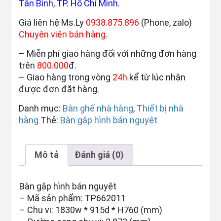
Tân Bình, TP. Hồ Chí Minh.
Giá liên hệ Ms.Ly
0938.875.896
(Phone, zalo)
Chuyên viên bán hàng.
– Miễn phí giao hàng đối với những đơn hàng
trên
800.000
đ.
– Giao hàng trong vòng
24h
kể từ lúc nhận
được đơn đặt hàng.
Danh mục:
Bàn ghế nhà hàng
,
Thiết bị nhà
hàng
Thẻ:
Bàn gập hình bán nguyệt
Mô tả
Đánh giá (0)
Bàn gập hình bán nguyệt
– Mã sản phẩm: TP662011
– Chu vi: 1830w * 915d * H760 (mm)