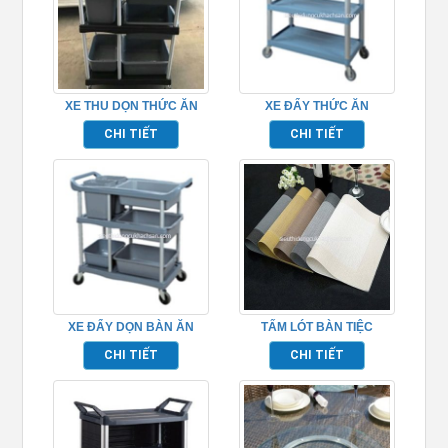
XE THU DỌN THỨC ĂN
XE ĐẨY THỨC ĂN
TP_680110
TP680103
CHI TIẾT
CHI TIẾT
XE ĐẨY DỌN BÀN ĂN
TẤM LÓT BÀN TIỆC
TP_680109
PLACEMAT TP681051
CHI TIẾT
CHI TIẾT