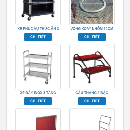
XE PHỤC VỤ THỨC ĂN 3
VÒNG XOAY NHÔM 60CM
TẦNG TP_680111
CHI TIẾT
CHI TIẾT
XE ĐẨY INOX 3 TẦNG
CẦU THANG 2 BẬC
TP680116
CHI TIẾT
CHI TIẾT