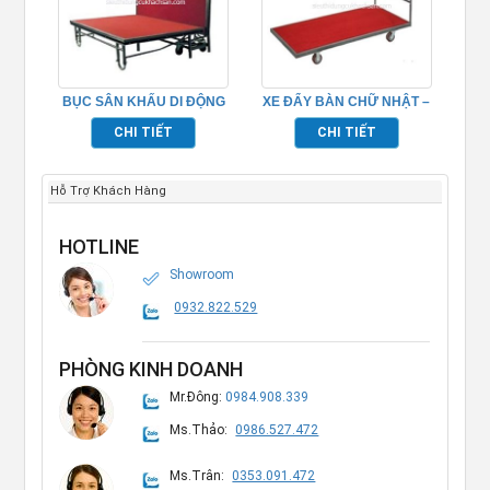
BỤC SÂN KHẤU DI ĐỘNG
XE ĐẨY BÀN CHỮ NHẬT –
TP968011
TP526002
CHI TIẾT
CHI TIẾT
Hỗ Trợ Khách Hàng
HOTLINE
Showroom
0932.822.529
PHÒNG KINH DOANH
Mr.Đông:
0984.908.339
Ms.Thảo:
0986.527.472
Ms.Trân:
0353.091.472