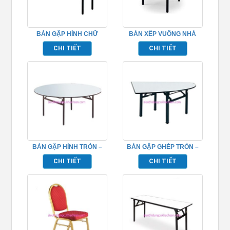
BÀN GẬP HÌNH CHỮ
BÀN XẾP VUÔNG NHÀ
NHẬT – TP662008
HÀNG – TP662010
CHI TIẾT
CHI TIẾT
BÀN GẬP HÌNH TRÒN –
BÀN GẬP GHÉP TRÒN –
TP662001
TP662012
CHI TIẾT
CHI TIẾT