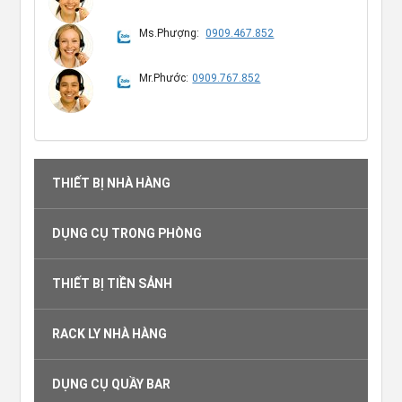
Ms.Phượng:
0909.467.852
Mr.Phước:
0909.767.852
THIẾT BỊ NHÀ HÀNG
DỤNG CỤ TRONG PHÒNG
THIẾT BỊ TIỀN SẢNH
RACK LY NHÀ HÀNG
DỤNG CỤ QUẦY BAR