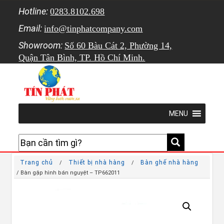
Hotline:
0283.8102.698
Email:
info@tinphatcompany.com
Showroom:
Số 60 Bàu Cát 2, Phường 14,
Quận Tân Bình, TP. Hồ Chí Minh.
MENU
Trang chủ
Thiết bị nhà hàng
Bàn ghế nhà hàng
/
/
/ Bàn gập hình bán nguyệt – TP662011