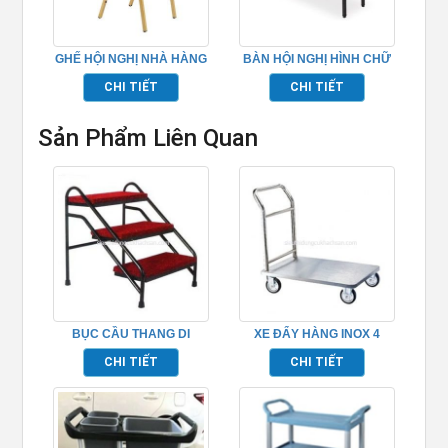
GHẾ HỘI NGHỊ NHÀ HÀNG
BÀN HỘI NGHỊ HÌNH CHỮ
– TP662015
NHẬT – TP662007
CHI TIẾT
CHI TIẾT
Sản Phẩm Liên Quan
BỤC CẦU THANG DI
XE ĐẨY HÀNG INOX 4
ĐỘNG TP968016
BÁNH
CHI TIẾT
CHI TIẾT