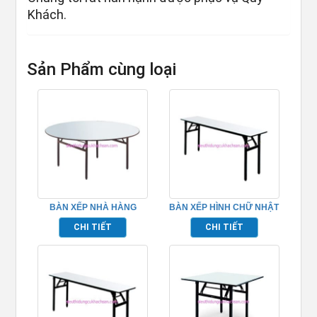
Khách.
Sản Phẩm cùng loại
BÀN XẾP NHÀ HÀNG
BÀN XẾP HÌNH CHỮ NHẬT
TRÒN – TP662005
– TP662009
CHI TIẾT
CHI TIẾT