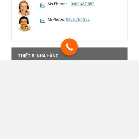
Ms.Phượng:
0909.467.852
Mr.Phước:
0909.767.852
THIẾT BỊ NHÀ HÀNG
DỤNG CỤ TRONG PHÒNG
THIẾT BỊ TIỀN SẢNH
RACK LY NHÀ HÀNG
DỤNG CỤ QUẦY BAR