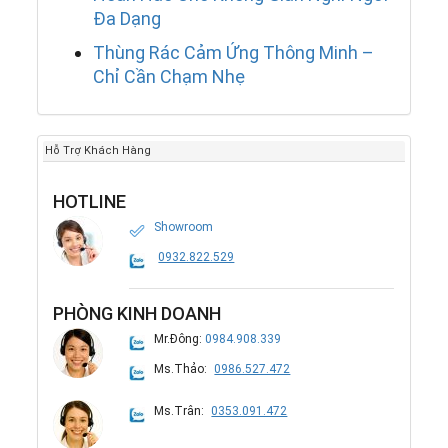
Đa Dạng
Thùng Rác Cảm Ứng Thông Minh –
Chỉ Cần Chạm Nhẹ
Hỗ Trợ Khách Hàng
HOTLINE
Showroom
0932.822.529
PHÒNG KINH DOANH
Mr.Đông:
0984.908.339
Ms.Thảo:
0986.527.472
Ms.Trân:
0353.091.472