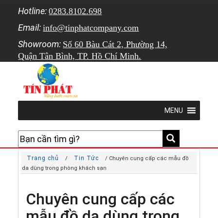
Hotline:
0283.8102.698
Email:
info@tinphatcompany.com
Showroom:
Số 60 Bàu Cát 2, Phường 14,
Quận Tân Bình, TP. Hồ Chí Minh.
MENU
Trang chủ
Tin Tức
/
/ Chuyên cung cấp các mẫu đồ
da dùng trong phòng khách sạn
Chuyên cung cấp các
mẫu đồ da dùng trong