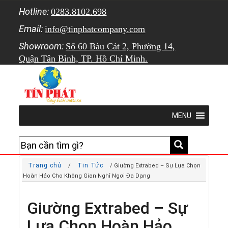
Hotline:
0283.8102.698
Email:
info@tinphatcompany.com
Showroom:
Số 60 Bàu Cát 2, Phường 14,
Quận Tân Bình, TP. Hồ Chí Minh.
MENU
Trang chủ
Tin Tức
/
/ Giường Extrabed – Sự Lựa Chọn
Hoàn Hảo Cho Không Gian Nghỉ Ngơi Đa Dạng
Giường Extrabed – Sự
Lựa Chọn Hoàn Hảo