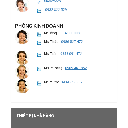
Showroom
0932.822.529
PHÒNG KINH DOANH
Mr.Đông:
0984.908.339
Ms.Thảo:
0986.527.472
Ms.Trân:
0353.091.472
Ms.Phượng:
0909.467.852
Mr.Phước:
0909.767.852
THIẾT BỊ NHÀ HÀNG