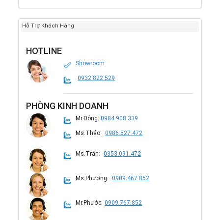
Hỗ Trợ Khách Hàng
HOTLINE
Showroom
0932.822.529
PHÒNG KINH DOANH
Mr.Đông:
0984.908.339
Ms.Thảo:
0986.527.472
Ms.Trân:
0353.091.472
Ms.Phượng:
0909.467.852
Mr.Phước:
0909.767.852