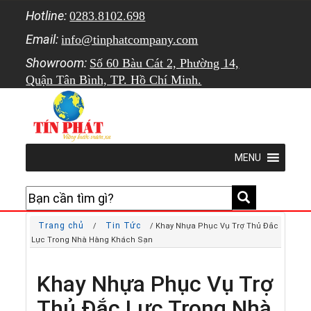
Hotline:
0283.8102.698
Email:
info@tinphatcompany.com
Showroom:
Số 60 Bàu Cát 2, Phường 14,
Quận Tân Bình, TP. Hồ Chí Minh.
MENU
Trang chủ
Tin Tức
/
/ Khay Nhựa Phục Vụ Trợ Thủ Đắc
Lực Trong Nhà Hàng Khách Sạn
Khay Nhựa Phục Vụ Trợ
Thủ Đắc Lực Trong Nhà