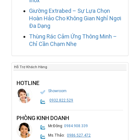
Inox
Giường Extrabed – Sự Lựa Chọn
Hoàn Hảo Cho Không Gian Nghỉ Ngơi
Đa Dạng
Thùng Rác Cảm Ứng Thông Minh –
Chỉ Cần Chạm Nhẹ
Hỗ Trợ Khách Hàng
HOTLINE
Showroom
0932.822.529
PHÒNG KINH DOANH
Mr.Đông:
0984.908.339
Ms.Thảo:
0986.527.472