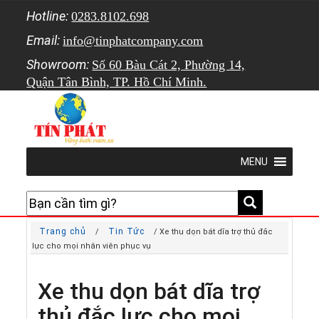
Hotline:
0283.8102.698
Email:
info@tinphatcompany.com
Showroom:
Số 60 Bàu Cát 2, Phường 14,
Quận Tân Bình, TP. Hồ Chí Minh.
MENU
Trang chủ
Tin Tức
/
/ Xe thu dọn bát dĩa trợ thủ đắc
lực cho mọi nhân viên phục vụ
Xe thu dọn bát dĩa trợ
thủ đắc lực cho mọi