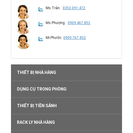
Ms.Trân:
0353.091.472
Ms.Phượng:
0909.467.852
Mr.Phước:
0909.767.852
THIẾT BỊ NHÀ HÀNG
DỤNG CỤ TRONG PHÒNG
THIẾT BỊ TIỀN SẢNH
RACK LY NHÀ HÀNG