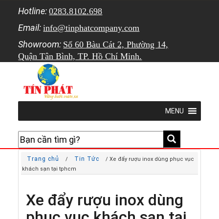
Hotline:
0283.8102.698
Email:
info@tinphatcompany.com
Showroom:
Số 60 Bàu Cát 2, Phường 14,
Quận Tân Bình, TP. Hồ Chí Minh.
MENU
Trang chủ
Tin Tức
/
/ Xe đẩy rượu inox dùng phục vục
khách sạn tại tphcm
Xe đẩy rượu inox dùng
phục vục khách sạn tại