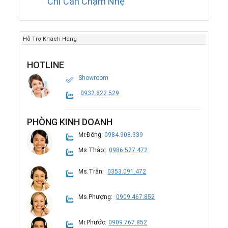
Chỉ Cần Chạm Nhẹ
Hỗ Trợ Khách Hàng
HOTLINE
Showroom
0932.822.529
PHÒNG KINH DOANH
Mr.Đông:
0984.908.339
Ms.Thảo:
0986.527.472
Ms.Trân:
0353.091.472
Ms.Phượng:
0909.467.852
Mr.Phước:
0909.767.852