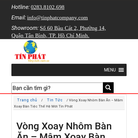
Hotline:
0283.8102.698
Email:
info@tinphatcompany.com
Showroom:
Số 60 Bàu Cát 2, Phường 14,
Quận Tân Bình, TP. Hồ Chí Minh.
MENU
Trang chủ
Tin Tức
/
/ Vòng Xoay Nhôm Bàn Ăn – Mâm
Xoay Bàn Tiệc Thế Hệ Mới Tín Phát
Vòng Xoay Nhôm Bàn
Ăn – Mâm Xoay Bàn