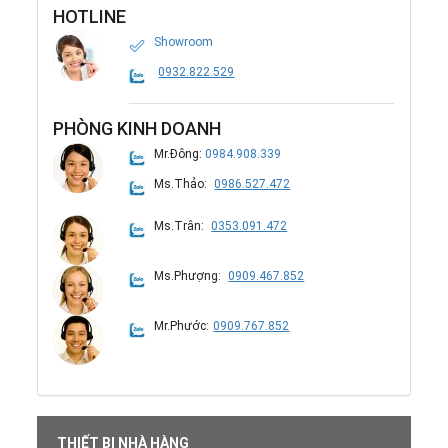
HOTLINE
Showroom
0932.822.529
PHÒNG KINH DOANH
Mr.Đông:
0984.908.339
Ms.Thảo:
0986.527.472
Ms.Trân:
0353.091.472
Ms.Phượng:
0909.467.852
Mr.Phước:
0909.767.852
THIẾT BỊ NHÀ HÀNG