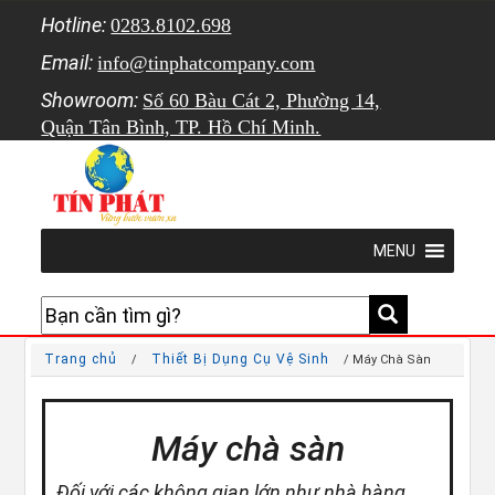
Hotline:
0283.8102.698
Email:
info@tinphatcompany.com
Showroom:
Số 60 Bàu Cát 2, Phường 14,
Quận Tân Bình, TP. Hồ Chí Minh.
MENU
Trang chủ
Thiết Bị Dụng Cụ Vệ Sinh
/
/ Máy Chà Sàn
Máy chà sàn
Đối với các không gian lớn như nhà hàng,