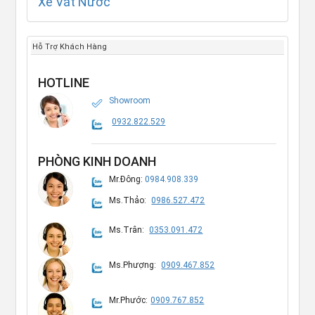
Xe Vắt Nước
Hỗ Trợ Khách Hàng
HOTLINE
Showroom
0932.822.529
PHÒNG KINH DOANH
Mr.Đông:
0984.908.339
Ms.Thảo:
0986.527.472
Ms.Trân:
0353.091.472
Ms.Phượng:
0909.467.852
Mr.Phước:
0909.767.852