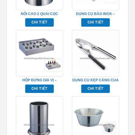
NỒI CAO 2 QUAI CỌC
DỤNG CỤ BÀO INOX –
INOX (ĐÁY 2 LỚP) –
TP696105
CHI TIẾT
CHI TIẾT
TP696001
HỘP ĐỰNG GIA VỊ –
DỤNG CỤ KẸP CÀNG CUA
TP696090
– TP696103
CHI TIẾT
CHI TIẾT