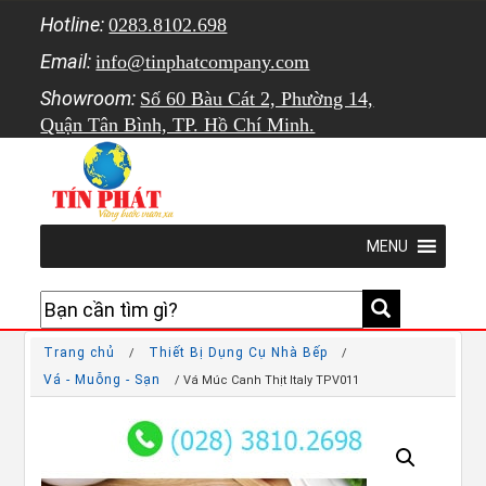
Hotline:
0283.8102.698
Email:
info@tinphatcompany.com
Showroom:
Số 60 Bàu Cát 2, Phường 14,
Quận Tân Bình, TP. Hồ Chí Minh.
MENU
Trang chủ
Thiết Bị Dụng Cụ Nhà Bếp
/
/
Vá - Muỗng - Sạn
/ Vá Múc Canh Thịt Italy TPV011