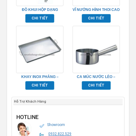
ĐỒ KHUI HỘP DẠNG
VĨ NƯỚNG HÌNH THOI CAO
ĐỨNG – TP696101
CẤP – TP696079
CHI TIẾT
CHI TIẾT
KHAY INOX PHẲNG –
CA MÚC NƯỚC LÈO –
TP696060
TP696087
CHI TIẾT
CHI TIẾT
Hỗ Trợ Khách Hàng
HOTLINE
Showroom
0932.822.529