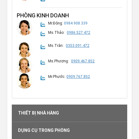
PHÒNG KINH DOANH
Mr.Đông:
0984.908.339
Ms.Thảo:
0986.527.472
Ms.Trân:
0353.091.472
Ms.Phượng:
0909.467.852
Mr.Phước:
0909.767.852
THIẾT BỊ NHÀ HÀNG
DỤNG CỤ TRONG PHÒNG