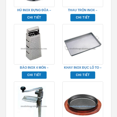
HỦ INOX ĐỰNG ĐŨA –
THAU TRỘN INOX –
TP696092
TP696039
CHI TIẾT
CHI TIẾT
BÀO INOX 4 MÓN –
KHAY INOX ĐỤC LỔ TO –
TP696107
TP696061
CHI TIẾT
CHI TIẾT