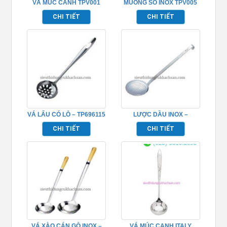
VÁ MÚC CANH TPV001
MUỖNG SÒ INOX TPV005
CHI TIẾT
CHI TIẾT
VÁ LẨU CÓ LỖ – TP696115
LƯỢC DẦU INOX –
TP696141
CHI TIẾT
CHI TIẾT
VÁ XÀO CÁN GỖ INOX –
VÁ MÚC CANH ITALY