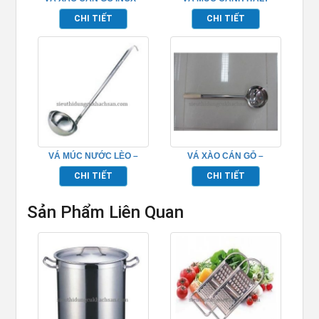
TP696182
TPV009
CHI TIẾT
CHI TIẾT
VÁ MÚC NƯỚC LÈO –
VÁ XÀO CÁN GỖ –
TP696128
TP696167
CHI TIẾT
CHI TIẾT
Sản Phẩm Liên Quan