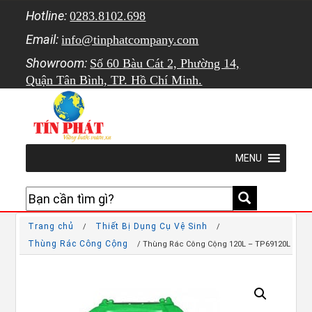
Hotline:
0283.8102.698
Email:
info@tinphatcompany.com
Showroom:
Số 60 Bàu Cát 2, Phường 14,
Quận Tân Bình, TP. Hồ Chí Minh.
MENU
Trang chủ
Thiết Bị Dụng Cụ Vệ Sinh
/
/
Thùng Rác Công Cộng
/ Thùng Rác Công Cộng 120L – TP69120L