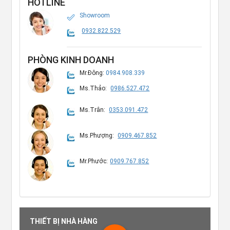
HOTLINE
Showroom
0932.822.529
PHÒNG KINH DOANH
Mr.Đông:
0984.908.339
Ms.Thảo:
0986.527.472
Ms.Trân:
0353.091.472
Ms.Phượng:
0909.467.852
Mr.Phước:
0909.767.852
THIẾT BỊ NHÀ HÀNG