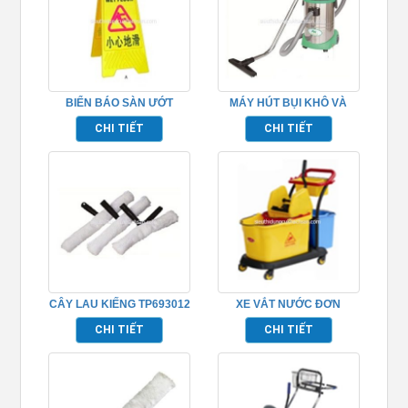
BIỂN BÁO SÀN ƯỚT
MÁY HÚT BỤI KHÔ VÀ
TP693001
ƯỚT TP_AC-301
CHI TIẾT
CHI TIẾT
CÂY LAU KIẾNG TP693012
XE VẮT NƯỚC ĐƠN
TP693004
CHI TIẾT
CHI TIẾT