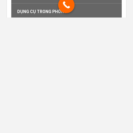
DỤNG CỤ TRONG PHÒNG
THIẾT BỊ TIỀN SẢNH
RACK LY NHÀ HÀNG
DỤNG CỤ QUẦY BAR
THIẾT BỊ DỤNG CỤ VỆ SINH
LY THỦY TINH OCEAN
THIẾT BỊ BUFFET
THIẾT BỊ DỤNG CỤ NHÀ BẾP