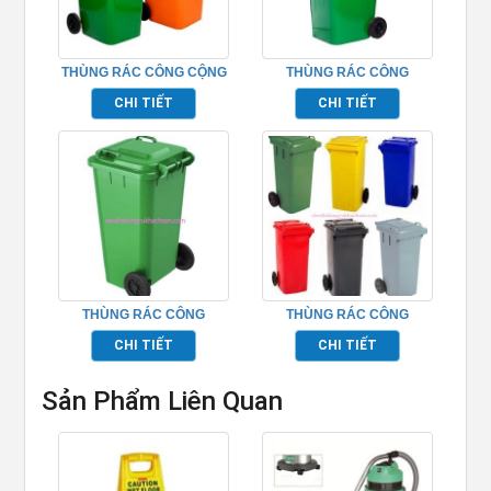
THÙNG RÁC CÔNG CỘNG
THÙNG RÁC CÔNG
120L – TP526056
NGHIỆP 120L – TPTR120L
CHI TIẾT
CHI TIẾT
THÙNG RÁC CÔNG
THÙNG RÁC CÔNG
NGHIỆP 100 LÍT
NGHIỆP 240 LÍT –
CHI TIẾT
CHI TIẾT
TPTR240L
Sản Phẩm Liên Quan