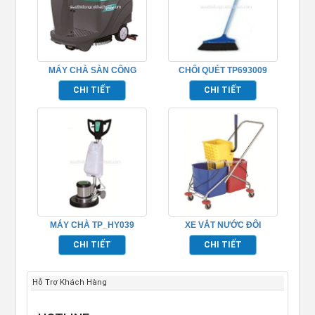
MÁY CHÀ SÀN CÔNG
CHỔI QUÉT TP693009
NGHIỆP TP_HY55B
CHI TIẾT
CHI TIẾT
MÁY CHÀ TP_HY039
XE VẮT NƯỚC ĐÔI
TP693005
CHI TIẾT
CHI TIẾT
Hỗ Trợ Khách Hàng