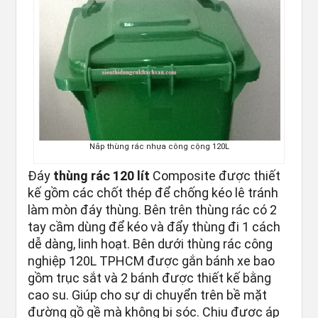
Nắp thùng rác nhựa công cộng 120L
Đáy
thùng rác 120 lít
Composite được thiết
kế gồm các chốt thép để chống kéo lê tránh
làm mòn đáy thùng. Bên trên thùng rác có 2
tay cầm dùng để kéo và đẩy thùng đi 1 cách
dễ dàng, linh hoạt. Bên dưới thùng rác công
nghiệp 120L TPHCM được gắn bánh xe bao
gồm trục sắt và 2 bánh được thiết kế bằng
cao su. Giúp cho sự di chuyển trên bề mặt
đường gồ gề mà không bị sóc. Chịu được áp