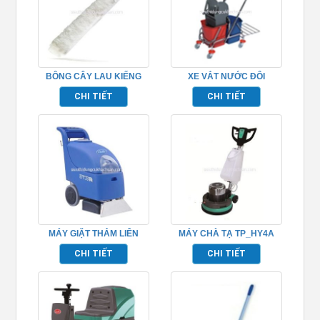
BÔNG CÂY LAU KIẾNG
XE VẮT NƯỚC ĐÔI
TP693007
CHI TIẾT
CHI TIẾT
MÁY GIẶT THẢM LIÊN
MÁY CHÀ TẠ TP_HY4A
HỢP 3 TRONG 1
CHI TIẾT
CHI TIẾT
TP_DTJ2A