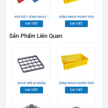
NẮP ĐẬY SÓNG NHỰA –
SÓNG NHỰA ĐỰNG TRÁI
TPHM062
CÂY – TPHM053
CHI TIẾT
CHI TIẾT
Sản Phẩm Liên Quan
RACK NỐI 20 NGĂN
SÓNG NHỰA ĐỰNG TRÁI
TP691016
CÂY – TPHM053
CHI TIẾT
CHI TIẾT