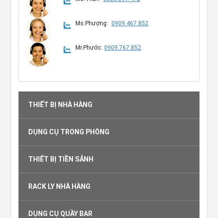
Ms.Phượng:
0909.467.852
Mr.Phước:
0909.767.852
THIẾT BỊ NHÀ HÀNG
DỤNG CỤ TRONG PHÒNG
THIẾT BỊ TIỀN SẢNH
RACK LY NHÀ HÀNG
DỤNG CỤ QUẦY BAR