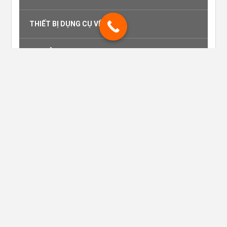
THIẾT BỊ DỤNG CỤ VỆ SINH
LY THỦY TINH OCEAN
THIẾT BỊ BUFFET
THIẾT BỊ DỤNG CỤ NHÀ BẾP
CÔNG TY TNHH CÔNG NGHIỆP MỚI TÍN
PHÁT.
Giấy CNĐKDN: 0314749569 - Sở Kế hoạch
và Đầu tư TPHCM.
Showroom: Số 60 Bàu Cát 2, Phường 14,
Quận Tân Bình, TP. Hồ Chí Minh.
Số điện thoại: 02838 102 698.