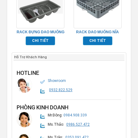
RACK ĐỰNG DAO MUỖNG
RACK DAO MUỖNG NĨA
NĨA NHÀ HÀNG TP691023
TP691007
CHI TIẾT
CHI TIẾT
Hỗ Trợ Khách Hàng
HOTLINE
Showroom
0932.822.529
PHÒNG KINH DOANH
Mr.Đông:
0984.908.339
Ms.Thảo:
0986.527.472
Ms.Trân:
0353.091.472