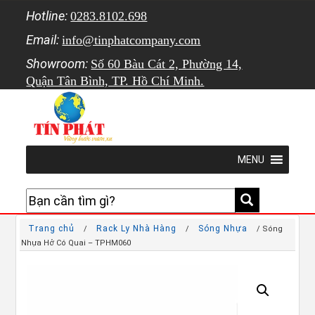
Hotline:
0283.8102.698
Email:
info@tinphatcompany.com
Showroom:
Số 60 Bàu Cát 2, Phường 14,
Quận Tân Bình, TP. Hồ Chí Minh.
MENU
Trang chủ
Rack Ly Nhà Hàng
Sóng Nhựa
/
/
/ Sóng
Nhựa Hở Có Quai – TPHM060