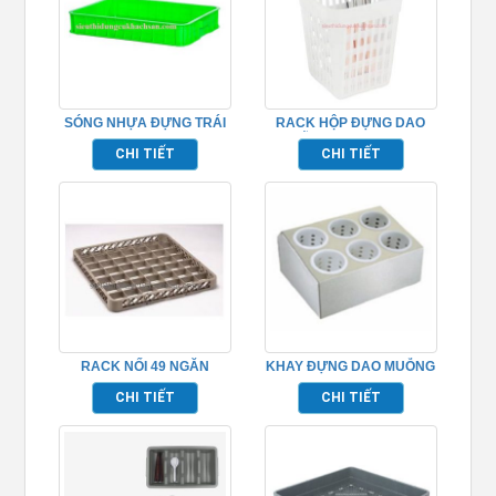
SÓNG NHỰA ĐỰNG TRÁI
RACK HỘP ĐỰNG DAO
CÂY – TPHM046
MUỖNG NĨA TP691021
CHI TIẾT
CHI TIẾT
RACK NỐI 49 NGĂN
KHAY ĐỰNG DAO MUỖNG
TP691019
NĨA 6 NGĂN
CHI TIẾT
CHI TIẾT