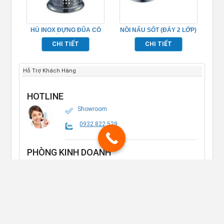
HỦ INOX ĐỰNG ĐŨA CÓ
NỒI NẤU SỐT (ĐÁY 2 LỚP)
ĐỤC LỖ – TP696093
– TP696020
CHI TIẾT
CHI TIẾT
Hỗ Trợ Khách Hàng
HOTLINE
Showroom
0932.822.529
PHÒNG KINH DOANH
Mr.Đông:
0984.908.339
Ms.Thảo:
0986.527.472
Ms.Trân:
0353.091.472