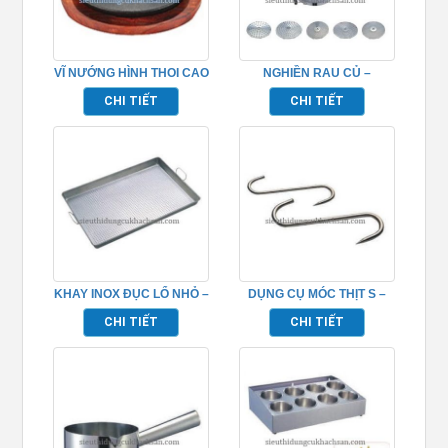
VĨ NƯỚNG HÌNH THOI CAO
NGHIỀN RAU CỦ –
CẤP – TP696079
TP696089
CHI TIẾT
CHI TIẾT
KHAY INOX ĐỤC LỔ NHỎ –
DỤNG CỤ MÓC THỊT S –
TP696062
TP696097
CHI TIẾT
CHI TIẾT