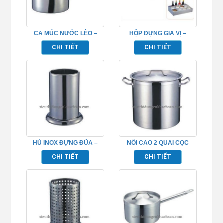
CA MÚC NƯỚC LÈO –
HỘP ĐỰNG GIA VỊ –
TP696087
TP696090
CHI TIẾT
CHI TIẾT
HỦ INOX ĐỰNG ĐŨA –
NỒI CAO 2 QUAI CỌC
TP696092
INOX (ĐÁY 2 LỚP) –
CHI TIẾT
CHI TIẾT
TP696001