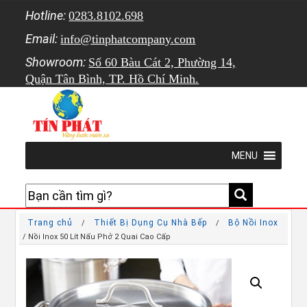
Hotline:
0283.8102.698
Email:
info@tinphatcompany.com
Showroom:
Số 60 Bàu Cát 2, Phường 14,
Quận Tân Bình, TP. Hồ Chí Minh.
MENU
Trang chủ
Thiết Bị Dụng Cụ Nhà Bếp
Bộ Nồi Inox
/
/
/ Nồi Inox 50 Lít Nấu Phở 2 Quai Cao Cấp