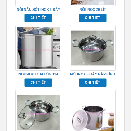
NỒI NẤU SỐT INOX 3 ĐÁY
NỒI INOX 20 LÍT
NẮP KÍNH – TPNS7002
CHI TIẾT
CHI TIẾT
NỒI INOX LOẠI LỚN 114
NỒI INOX 3 ĐÁY NẮP KÍNH
LÍT – TP696019
– TPIN6506
CHI TIẾT
CHI TIẾT