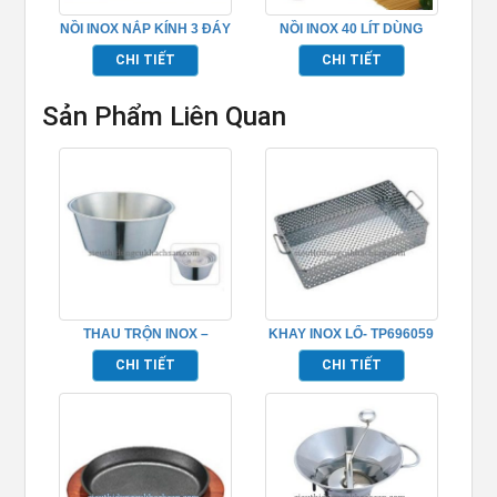
NỒI INOX NẮP KÍNH 3 ĐÁY
NỒI INOX 40 LÍT DÙNG
– TPIN6507
NẤU PHỞ
CHI TIẾT
CHI TIẾT
Sản Phẩm Liên Quan
THAU TRỘN INOX –
KHAY INOX LỔ- TP696059
TP696039
CHI TIẾT
CHI TIẾT