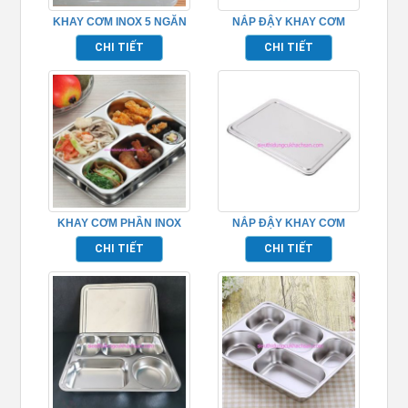
KHAY CƠM INOX 5 NGĂN
NẮP ĐẬY KHAY CƠM
– TPKP0307
PHẦN BẰNG NHỰA
CHI TIẾT
CHI TIẾT
KHAY CƠM PHẦN INOX
NẮP ĐẬY KHAY CƠM
201
PHẦN
CHI TIẾT
CHI TIẾT