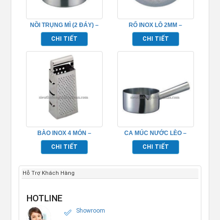
NỒI TRỤNG MÌ (2 ĐÁY) –
RỔ INOX LỖ 2MM –
TP696036
TP696051
CHI TIẾT
CHI TIẾT
BÀO INOX 4 MÓN –
CA MÚC NƯỚC LÈO –
TP696107
TP696087
CHI TIẾT
CHI TIẾT
Hỗ Trợ Khách Hàng
HOTLINE
Showroom