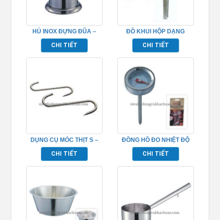
HỦ INOX ĐỰNG ĐŨA –
ĐỒ KHUI HỘP DẠNG
TP696092
ĐỨNG – TP696101
CHI TIẾT
CHI TIẾT
DỤNG CỤ MÓC THỊT S –
ĐỒNG HỒ ĐO NHIỆT ĐỘ
TP696097
THỨC ĂN – TP696099
CHI TIẾT
CHI TIẾT