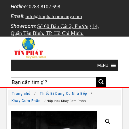
Hotline:
0283.8102.698
Email:
info@tinphatcompany.com
Showroom:
Số 60 Bàu Cát 2, Phường 14,
Quận Tân Bình, TP. Hồ Chí Minh.
MENU
Trang chủ
Thiết Bị Dụng Cụ Nhà Bếp
/
/
Khay Cơm Phần
/ Nắp Inox Khay Cơm Phần