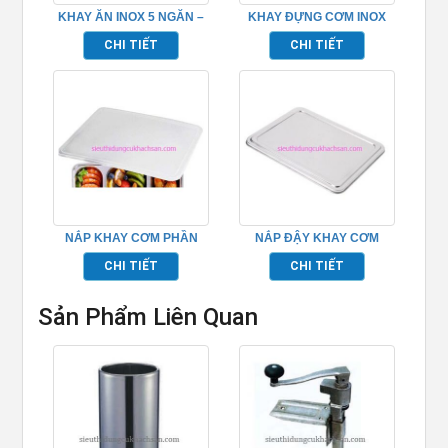
KHAY ĂN INOX 5 NGĂN –
KHAY ĐỰNG CƠM INOX
TPKP0301
CÓ NẮP – TPKP0302
CHI TIẾT
CHI TIẾT
NẮP KHAY CƠM PHẦN
NẮP ĐẬY KHAY CƠM
BẰNG NHỰA
PHẦN BẰNG INOX
CHI TIẾT
CHI TIẾT
Sản Phẩm Liên Quan