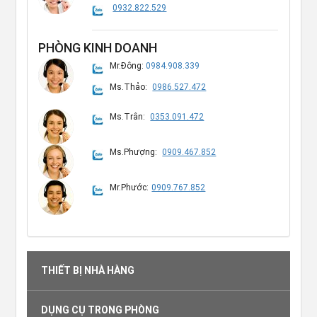
0932.822.529
PHÒNG KINH DOANH
Mr.Đông:
0984.908.339
Ms.Thảo:
0986.527.472
Ms.Trân:
0353.091.472
Ms.Phượng:
0909.467.852
Mr.Phước:
0909.767.852
THIẾT BỊ NHÀ HÀNG
DỤNG CỤ TRONG PHÒNG