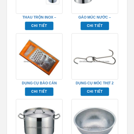
THAU TRỘN INOX –
GÁO MÚC NƯỚC –
TP696039
TP696084
CHI TIẾT
CHI TIẾT
DỤNG CỤ BÀO CÁN
DỤNG CỤ MÓC THỊT 2
NHỰA- TP696104
CHẤU INOX – TP696094
CHI TIẾT
CHI TIẾT