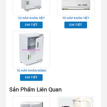
TỦ HẤP KHĂN TIỆT
TỦ HẤP KHĂN TIỆT
TRÙNG 2 TẦNG –
TRÙNG – TPRTD23A
CHI TIẾT
CHI TIẾT
TPRTD46A
TỦ HẤP KHĂN NÓNG
DÙNG TRONG SPA
CHI TIẾT
Sản Phẩm Liên Quan