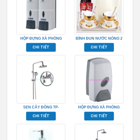
HỘP ĐỰNG XÀ PHÒNG
BÌNH ĐUN NƯỚC NÓNG 2
TP695152
LỚP TP695006
CHI TIẾT
CHI TIẾT
SEN CÂY ĐỒNG TP-
HỘP ĐỰNG XÀ PHÒNG
652001
TP526080
CHI TIẾT
CHI TIẾT