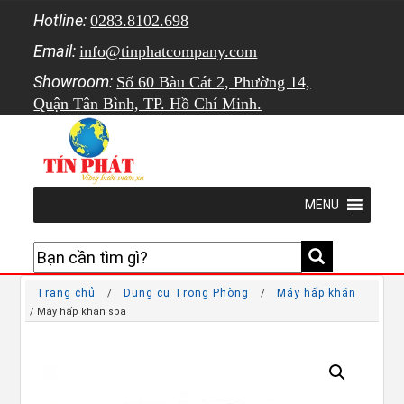
Hotline:
0283.8102.698
Email:
info@tinphatcompany.com
Showroom:
Số 60 Bàu Cát 2, Phường 14,
Quận Tân Bình, TP. Hồ Chí Minh.
MENU
Trang chủ
Dụng cụ Trong Phòng
Máy hấp khăn
/
/
/ Máy hấp khăn spa