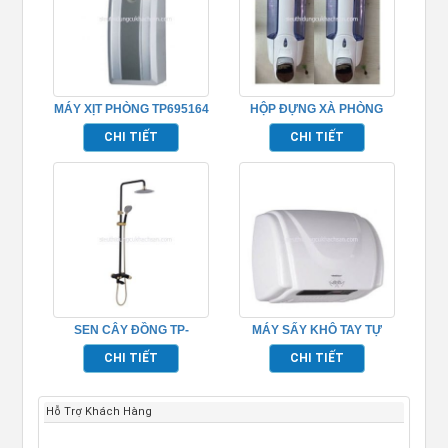
MÁY XỊT PHÒNG TP695164
HỘP ĐỰNG XÀ PHÒNG
TP695151
CHI TIẾT
CHI TIẾT
SEN CÂY ĐỒNG TP-
MÁY SẤY KHÔ TAY TỰ
652015
ĐỘNG TRONG PHÒNG
CHI TIẾT
CHI TIẾT
TẮM TP695161
Hỗ Trợ Khách Hàng