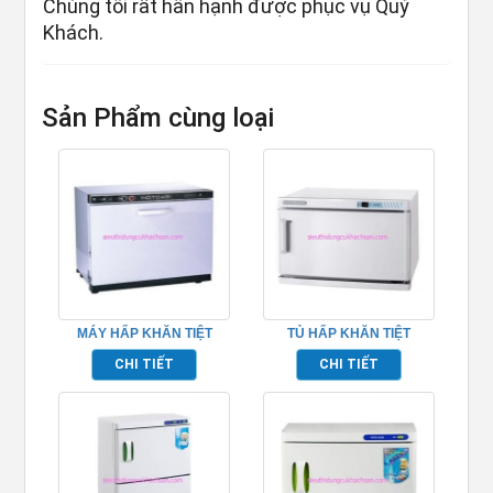
Chúng tôi rất hân hạnh được phục vụ Quý
Khách.
Sản Phẩm cùng loại
MÁY HẤP KHĂN TIỆT
TỦ HẤP KHĂN TIỆT
TRÙNG – TPD212
TRÙNG – TPD336
CHI TIẾT
CHI TIẾT