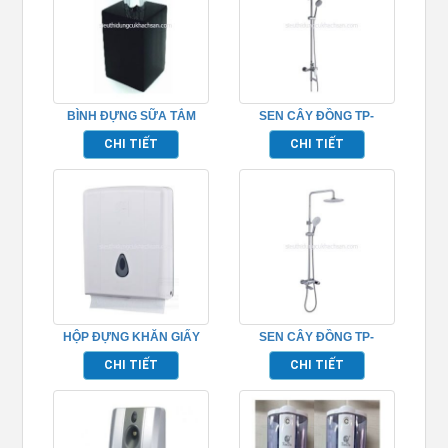
BÌNH ĐỰNG SỮA TẮM
SEN CÂY ĐỒNG TP-
TP695153
652016
CHI TIẾT
CHI TIẾT
HỘP ĐỰNG KHĂN GIẤY
SEN CÂY ĐỒNG TP-
TP695159
652010
CHI TIẾT
CHI TIẾT