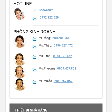
HOTLINE
Showroom
0932.822.529
PHÒNG KINH DOANH
Mr.Đông:
0984.908.339
Ms.Thảo:
0986.527.472
Ms.Trân:
0353.091.472
Ms.Phượng:
0909.467.852
Mr.Phước:
0909.767.852
THIẾT BỊ NHÀ HÀNG