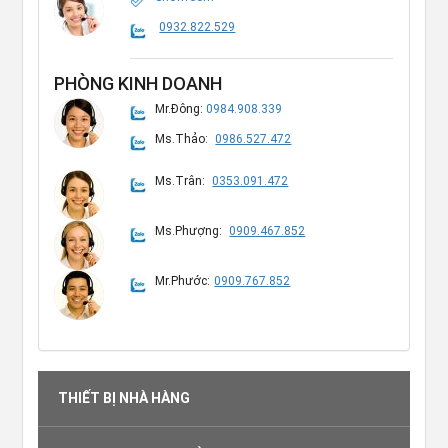
0932.822.529
PHÒNG KINH DOANH
Mr.Đông:
0984.908.339
Ms.Thảo:
0986.527.472
Ms.Trân:
0353.091.472
Ms.Phượng:
0909.467.852
Mr.Phước:
0909.767.852
THIẾT BỊ NHÀ HÀNG