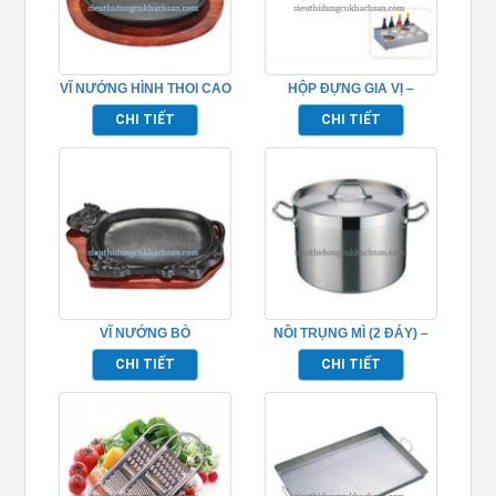
VĨ NƯỚNG HÌNH THOI CAO
HỘP ĐỰNG GIA VỊ –
CẤP – TP696079
TP696090
CHI TIẾT
CHI TIẾT
VĨ NƯỚNG BÒ
NỒI TRỤNG MÌ (2 ĐÁY) –
BEEFSTAEK 23 –
TP696036
CHI TIẾT
CHI TIẾT
TP696069