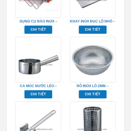
DỤNG CỤ BÀO INOX –
KHAY INOX ĐỤC LỔ NHỎ –
TP696105
TP696062
CHI TIẾT
CHI TIẾT
CA MÚC NƯỚC LÈO –
RỔ INOX LỖ 2MM –
TP696087
TP696051
CHI TIẾT
CHI TIẾT