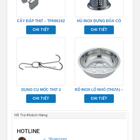
CÂY ĐẬP THỊT – TP696102
HỦ INOX ĐỰNG ĐŨA CÓ
ĐỤC LỖ – TP696093
CHI TIẾT
CHI TIẾT
DỤNG CỤ MÓC THỊT 2
RỔ INOX LỔ NHỎ (THƯA) –
CHẤU INOX – TP696094
TP696055
CHI TIẾT
CHI TIẾT
Hỗ Trợ Khách Hàng
HOTLINE
Showroom