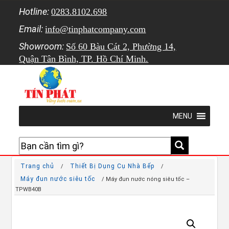
Hotline:
0283.8102.698
Email:
info@tinphatcompany.com
Showroom:
Số 60 Bàu Cát 2, Phường 14,
Quận Tân Bình, TP. Hồ Chí Minh.
MENU
Trang chủ
Thiết Bị Dụng Cụ Nhà Bếp
/
/
Máy đun nước siêu tốc
/ Máy đun nước nóng siêu tốc –
TPWB40B