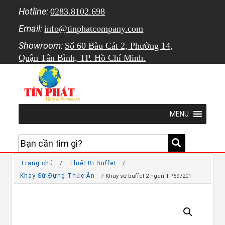
Hotline:
0283.8102.698
Email:
info@tinphatcompany.com
Showroom:
Số 60 Bàu Cát 2, Phường 14,
Quận Tân Bình, TP. Hồ Chí Minh.
MENU
Trang chủ
Thiết Bị Buffet
/
/
Khay Sứ Đựng Thức Ăn
/ Khay sứ buffet 2 ngăn TP697201