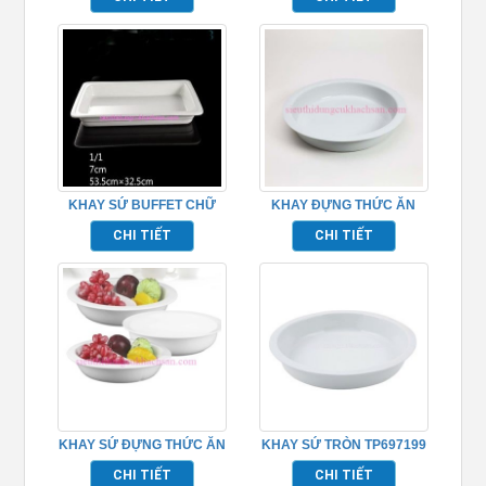
KHAY SỨ BUFFET CHỮ
KHAY ĐỰNG THỨC ĂN
NHẬT TP697203
BẰNG SỨ – TP7199
CHI TIẾT
CHI TIẾT
KHAY SỨ ĐỰNG THỨC ĂN
KHAY SỨ TRÒN TP697199
HÌNH TRÒN – TP7201
CHI TIẾT
CHI TIẾT