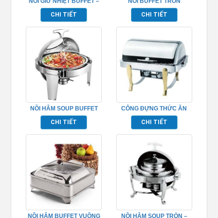
NỒI GIỮ NHIỆT BUFFET –
NỒI BUFFET TRÒN
TP697017
TP697003
CHI TIẾT
CHI TIẾT
NỒI HÂM SOUP BUFFET
CÔNG ĐỰNG THỨC ĂN
HÌNH TRÒN NẮP KÍNH
BUFFET – TP697027
CHI TIẾT
CHI TIẾT
TP697007
NỒI HÂM BUFFET VUÔNG
NỒI HÂM SOUP TRÒN –