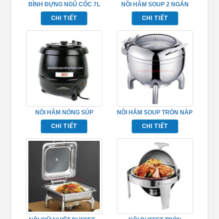
BÌNH ĐỰNG NGŨ CỐC 7L
NỒI HÂM SOUP 2 NGĂN
1 NGĂN TP697043
HÌNH CHỮ NHẬT –
CHI TIẾT
CHI TIẾT
TP697032
NỒI HÂM NÓNG SÚP
NỒI HÂM SOUP TRÒN NẮP
PHỤC VỤ TIỆC BUFFET –
KIẾNG – TP697019
CHI TIẾT
CHI TIẾT
TP697020