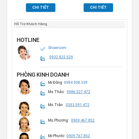
NẮP KÍNH TP697009
TP697026
CHI TIẾT
CHI TIẾT
Hỗ Trợ Khách Hàng
HOTLINE
Showroom
0932.822.529
PHÒNG KINH DOANH
Mr.Đông:
0984.908.339
Ms.Thảo:
0986.527.472
Ms.Trân:
0353.091.472
Ms.Phượng:
0909.467.852
Mr.Phước:
0909.767.852