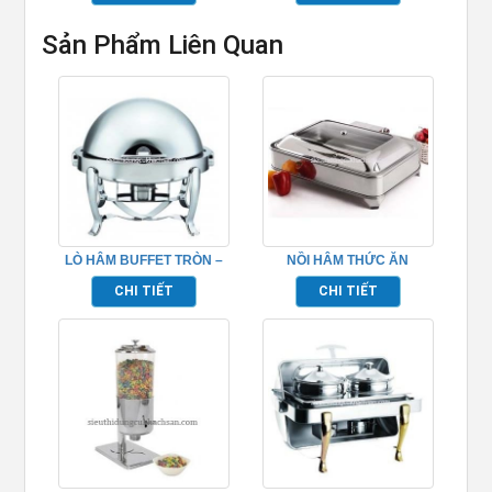
Sản Phẩm Liên Quan
LÒ HÂM BUFFET TRÒN –
NỒI HÂM THỨC ĂN
TP697025
BUFFET – TP697011
CHI TIẾT
CHI TIẾT