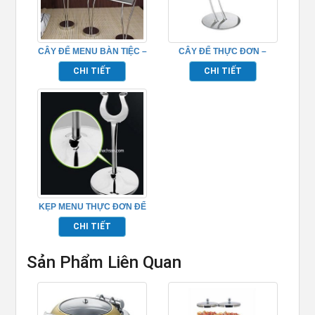
CÂY ĐỂ MENU BÀN TIỆC –
CÂY ĐỂ THỰC ĐƠN –
TP526094
TP526096
CHI TIẾT
CHI TIẾT
KẸP MENU THỰC ĐƠN ĐỂ
BÀN – TP697153
CHI TIẾT
Sản Phẩm Liên Quan