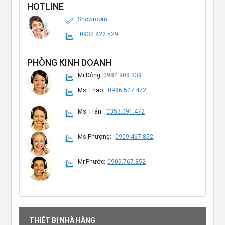
HOTLINE
Showroom
0932.822.529
PHÒNG KINH DOANH
Mr.Đông:
0984.908.339
Ms.Thảo:
0986.527.472
Ms.Trân:
0353.091.472
Ms.Phượng:
0909.467.852
Mr.Phước:
0909.767.852
THIẾT BỊ NHÀ HÀNG