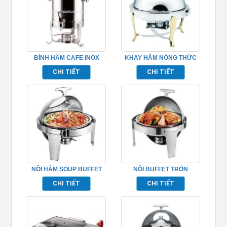
BÌNH HÂM CAFE INOX
KHAY HÂM NÓNG THỨC
TP697059
ĂN BUFFET TRÒN –
CHI TIẾT
CHI TIẾT
TP697029
NỒI HÂM SOUP BUFFET
NỒI BUFFET TRÒN
HÌNH TRÒN NẮP KÍNH
TP697003
CHI TIẾT
CHI TIẾT
TP697007