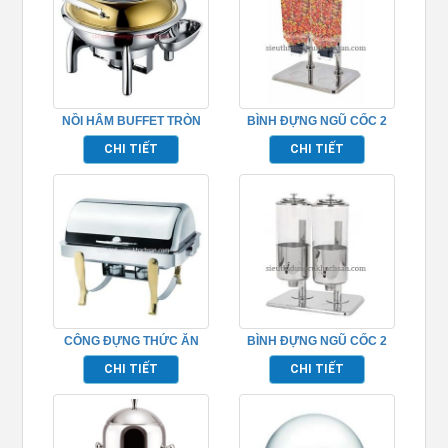
NỒI HÂM BUFFET TRÒN
BÌNH ĐỰNG NGŨ CỐC 2
NẮP KÍNH – TP697018
NGĂN INOX TP697050
CHI TIẾT
CHI TIẾT
CÔNG ĐỰNG THỨC ĂN
BÌNH ĐỰNG NGŨ CỐC 2
BUFFET – TP697027
NGĂN INOX TP697044
CHI TIẾT
CHI TIẾT