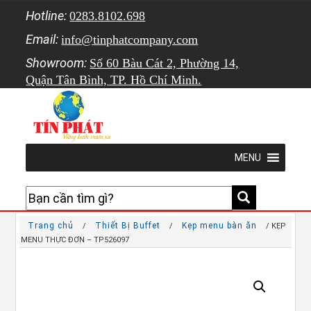
Hotline:
0283.8102.698
Email:
info@tinphatcompany.com
Showroom:
Số 60 Bàu Cát 2, Phường 14,
Quận Tân Bình, TP. Hồ Chí Minh.
MENU
Trang chủ
Thiết Bị Buffet
Kẹp menu bàn ăn
/
/
/ KẸP
MENU THỰC ĐƠN – TP526097