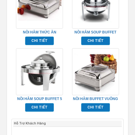
NỒI HÂM THỨC ĂN
NỒI HÂM SOUP BUFFET
BUFFET – TP697011
TP697008
CHI TIẾT
CHI TIẾT
NỒI HÂM SOUP BUFFET 5
NỒI HÂM BUFFET VUÔNG
LÍT TP697004
NẮP KÍNH TP697009
CHI TIẾT
CHI TIẾT
Hỗ Trợ Khách Hàng