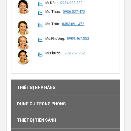
Mr.Đông:
0984.908.339
Ms.Thảo:
0986.527.472
Ms.Trân:
0353.091.472
Ms.Phượng:
0909.467.852
Mr.Phước:
0909.767.852
THIẾT BỊ NHÀ HÀNG
DỤNG CỤ TRONG PHÒNG
THIẾT BỊ TIỀN SẢNH