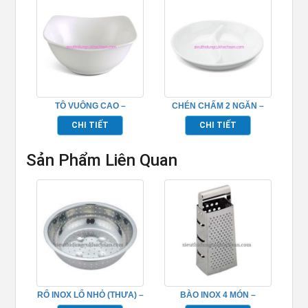
TÔ VUÔNG CAO –
CHÉN CHẤM 2 NGĂN –
071861000
231004000
CHI TIẾT
CHI TIẾT
Sản Phẩm Liên Quan
RỔ INOX LỔ NHỎ (THƯA) –
BÀO INOX 4 MÓN –
TP696055
TP696107