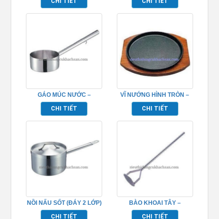
CHI TIẾT
CHI TIẾT
GÁO MÚC NƯỚC –
VĨ NƯỚNG HÌNH TRÒN –
TP696084
TP696063
CHI TIẾT
CHI TIẾT
NỒI NẤU SỐT (ĐÁY 2 LỚP)
BÀO KHOAI TÂY –
– TP696020
TP696109
CHI TIẾT
CHI TIẾT