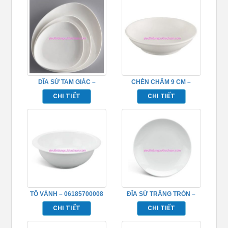
DĨA SỨ TAM GIÁC –
CHÉN CHẤM 9 CM –
531801000
640901000
CHI TIẾT
CHI TIẾT
TÔ VÀNH – 06185700008
ĐĨA SỨ TRẮNG TRÒN –
581880000
CHI TIẾT
CHI TIẾT