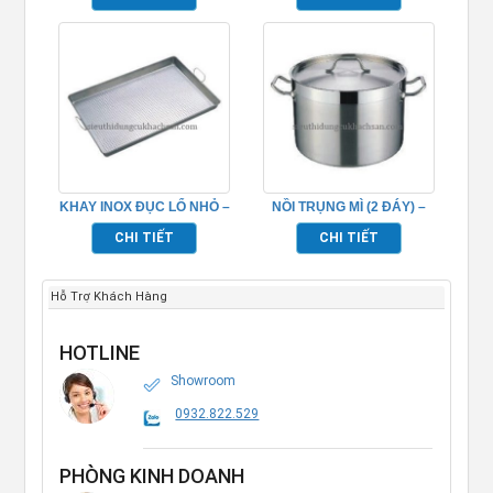
KHAY INOX ĐỤC LỔ NHỎ –
NỒI TRỤNG MÌ (2 ĐÁY) –
TP696062
TP696036
CHI TIẾT
CHI TIẾT
Hỗ Trợ Khách Hàng
HOTLINE
Showroom
0932.822.529
PHÒNG KINH DOANH