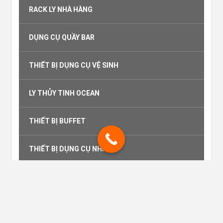
RACK LY NHÀ HÀNG
DỤNG CỤ QUẦY BAR
THIẾT BỊ DỤNG CỤ VỆ SINH
LY THỦY TINH OCEAN
THIẾT BỊ BUFFET
THIẾT BỊ DỤNG CỤ NHÀ BẾP
CÔNG TY TNHH CÔNG NGHIỆP MỚI TÍN
PHÁT.
Giấy CNĐKDN: 0314749569 - Sở Kế hoạch