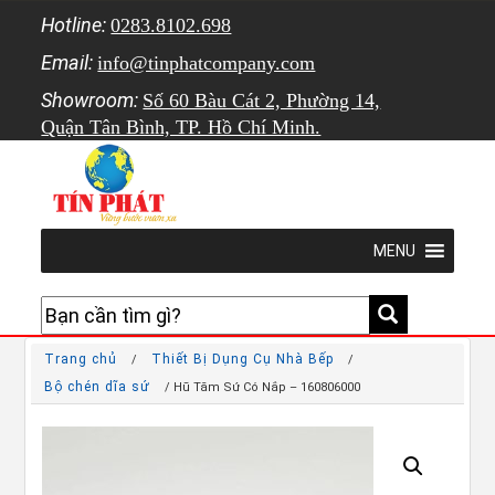
Hotline:
0283.8102.698
Email:
info@tinphatcompany.com
Showroom:
Số 60 Bàu Cát 2, Phường 14,
Quận Tân Bình, TP. Hồ Chí Minh.
MENU
Trang chủ
Thiết Bị Dụng Cụ Nhà Bếp
/
/
Bộ chén dĩa sứ
/ Hũ Tăm Sứ Có Nắp – 160806000