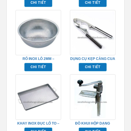
CHI TIẾT
CHI TIẾT
RỔ INOX LỖ 2MM –
DỤNG CỤ KẸP CÀNG CUA
TP696051
– TP696103
CHI TIẾT
CHI TIẾT
KHAY INOX ĐỤC LỔ TO –
ĐỒ KHUI HỘP DẠNG
TP696061
ĐỨNG – TP696101