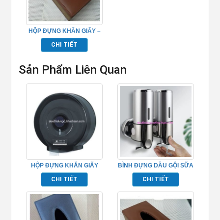
HỘP ĐỰNG KHĂN GIẤY –
TP105
CHI TIẾT
Sản Phẩm Liên Quan
HỘP ĐỰNG KHĂN GIẤY
BÌNH ĐỰNG DẦU GỘI SỮA
TP695154
TẮM
CHI TIẾT
CHI TIẾT