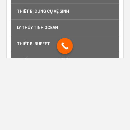
THIẾT BỊ DỤNG CỤ VỆ SINH
LY THỦY TINH OCEAN
THIẾT BỊ BUFFET
THIẾT BỊ DỤNG CỤ NHÀ BẾP
CÔNG TY TNHH CÔNG NGHIỆP MỚI TÍN
PHÁT.
Giấy CNĐKDN: 0314749569 - Sở Kế hoạch
và Đầu tư TPHCM.
Showroom: Số 60 Bàu Cát 2, Phường 14,
Quận Tân Bình, TP. Hồ Chí Minh.
Số điện thoại: 02838 102 698.