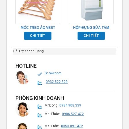
MÓC TREO ÁO VEST
HỘP ĐỰNG SỮA TẮM
BẰNG GỖ
TREO TƯỜNG
CHI TIẾT
CHI TIẾT
Hỗ Trợ Khách Hàng
HOTLINE
Showroom
0932.822.529
PHÒNG KINH DOANH
Mr.Đông:
0984.908.339
Ms.Thảo:
0986.527.472
Ms.Trân:
0353.091.472