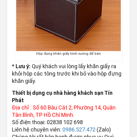
Hộp đựng khăn giấy hình vuông để bàn
*
Lưu ý:
Quý khách vui lòng lấy khăn giấy ra
khỏi hộp các tông trước khi bỏ vào hộp đựng
khăn giấy.
Thiết bị dụng cụ nhà hàng khách sạn Tín
Phát
Địa chỉ : Số 60 Bàu Cát 2, Phường 14, Quận
Tân Bình, TP Hồ Chí Minh.
Số điện thoại: 02838 102 698
Liên hệ chuyên viên:
0986.527.472
(Zalo)
Chúng tôi rất hân hạnh được phục vụ Quý