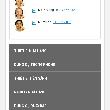
Ms.Phượng:
0909.467.852
Mr.Phước:
0909.767.852
THIẾT BỊ NHÀ HÀNG
DỤNG CỤ TRONG PHÒNG
THIẾT BỊ TIỀN SẢNH
RACK LY NHÀ HÀNG
DỤNG CỤ QUẦY BAR