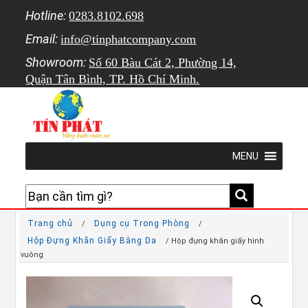
Hotline:
0283.8102.698
Email:
info@tinphatcompany.com
Showroom:
Số 60 Bàu Cát 2, Phường 14,
Quận Tân Bình, TP. Hồ Chí Minh.
MENU
Trang chủ
Dụng cụ Trong Phòng
/
/
Hộp Đựng Khăn Giấy Bằng Da
/ Hộp đựng khăn giấy hình
vuông