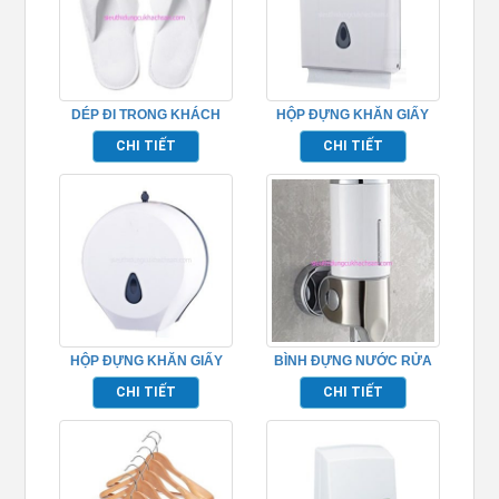
DÉP ĐI TRONG KHÁCH
HỘP ĐỰNG KHĂN GIẤY
SẠN TPHM093
TP695159
CHI TIẾT
CHI TIẾT
HỘP ĐỰNG KHĂN GIẤY
BÌNH ĐỰNG NƯỚC RỬA
TP695155
TAY GẮN TƯỜNG
CHI TIẾT
CHI TIẾT