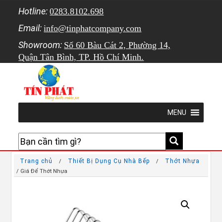
Hotline:
0283.8102.698
Email:
info@tinphatcompany.com
Showroom:
Số 60 Bàu Cát 2, Phường 14,
Quận Tân Bình, TP. Hồ Chí Minh.
MENU
Trang chủ
Thiết Bị Dụng Cụ Nhà Bếp
Thớt Nhựa
/
/
/ Giá Để Thớt Nhựa