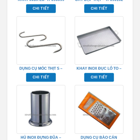
CHI TIẾT
CHI TIẾT
DỤNG CỤ MÓC THỊT S –
KHAY INOX ĐỤC LỔ TO –
TP696097
TP696061
CHI TIẾT
CHI TIẾT
HỦ INOX ĐỰNG ĐŨA –
DỤNG CỤ BÀO CÁN