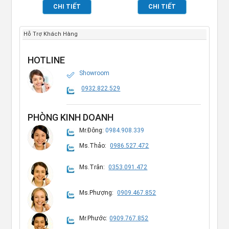
TP696107
TP696060
CHI TIẾT
CHI TIẾT
Hỗ Trợ Khách Hàng
HOTLINE
Showroom
0932.822.529
PHÒNG KINH DOANH
Mr.Đông:
0984.908.339
Ms.Thảo:
0986.527.472
Ms.Trân:
0353.091.472
Ms.Phượng:
0909.467.852
Mr.Phước:
0909.767.852