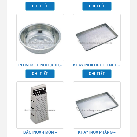
TP696092
NHỰA- TP696104
CHI TIẾT
CHI TIẾT
RỔ INOX LỔ NHỎ (KHÍT)-
KHAY INOX ĐỤC LỔ NHỎ –
TP696057
TP696062
CHI TIẾT
CHI TIẾT
BÀO INOX 4 MÓN –
KHAY INOX PHẲNG –