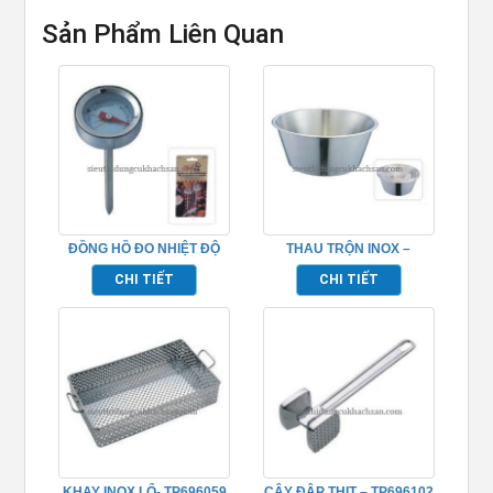
Sản Phẩm Liên Quan
ĐỒNG HỒ ĐO NHIỆT ĐỘ
THAU TRỘN INOX –
THỨC ĂN – TP696099
TP696039
CHI TIẾT
CHI TIẾT
KHAY INOX LỔ- TP696059
CÂY ĐẬP THỊT – TP696102