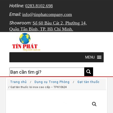
Hotline:
0283.8102.698
Email:
info@tinphatcompany.com
Showroom:
Số 60 Bàu Cát 2, Phường 14,
Quận Tân Bình, TP. Hồ Chí Minh.
MENU
Trang chủ
Dụng cụ Trong Phòng
Gạt tàn thuốc
/
/
/ Gạt tàn thuốc lá inox cao cấp – TPK10624