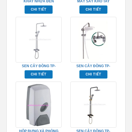
KHAY NHỰA ĐEN
MÁY SẤY KHÔ TAY
TP695002
PHÒNG TẮM TP695163
CHI TIẾT
CHI TIẾT
SEN CÂY ĐỒNG TP-
SEN CÂY ĐỒNG TP-
652010
652002
CHI TIẾT
CHI TIẾT
HỘP ĐỰNG XÀ PHÒNG
SEN CÂY ĐỒNG TP-