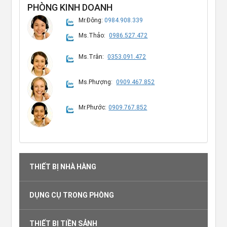
PHÒNG KINH DOANH
Mr.Đông:
0984.908.339
Ms.Thảo:
0986.527.472
Ms.Trân:
0353.091.472
Ms.Phượng:
0909.467.852
Mr.Phước:
0909.767.852
THIẾT BỊ NHÀ HÀNG
DỤNG CỤ TRONG PHÒNG
THIẾT BỊ TIỀN SẢNH