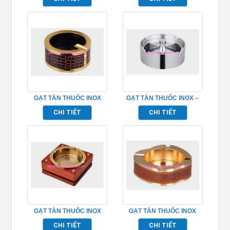
TPK10613
GẠT TÀN THUỐC INOX
GẠT TÀN THUỐC INOX –
BAO DA – TPK10605
TPK10603
CHI TIẾT
CHI TIẾT
GẠT TÀN THUỐC INOX
GẠT TÀN THUỐC INOX
CAO CẤP – TPK10619
CAO CẤP – TPK10614
CHI TIẾT
CHI TIẾT