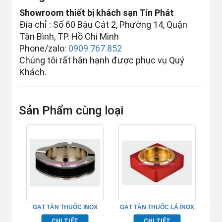
Showroom thiết bị khách sạn Tín Phát
Địa chỉ : Số 60 Bàu Cát 2, Phường 14, Quận
Tân Bình, TP. Hồ Chí Minh
Phone/zalo:
0909.767.852
Chúng tôi rất hân hạnh được phục vụ Quý
Khách.
Sản Phẩm cùng loại
GẠT TÀN THUỐC INOX
GẠT TÀN THUỐC LÁ INOX
BỌC DA CAO CẤP –
CAO CẤP – TPK10617
CHI TIẾT
CHI TIẾT