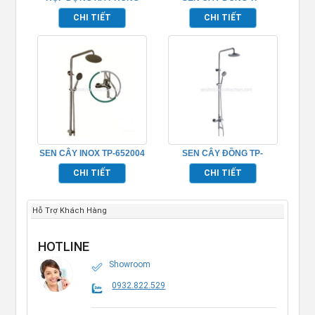
TP526080
652015
CHI TIẾT
CHI TIẾT
SEN CÂY INOX TP-652004
SEN CÂY ĐỒNG TP-
652016
CHI TIẾT
CHI TIẾT
Hỗ Trợ Khách Hàng
HOTLINE
Showroom
0932.822.529