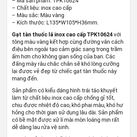
– Mã sản phẩm: TPK10624
– Chất liệu: inox cao cấp
– Màu sắc: Màu vàng
– Kích thước: L135*W105*H36mm.
Gạt tàn thuốc lá inox cao cấp TPK10624
với
tông màu vàng kết hợp cùng đường vân cách
điệu bên ngoài tạo cảm giác sang trọng trầm
ấm hơn cho không gian sống của bạn. Các
đấng mày râu chắc chắn sẽ khó lòng cưỡng
lại được vẻ đẹp từ chiếc gạt tàn thuốc này
mang đến.
Sản phẩm có kiểu dáng hình trái táo khuyết
làm từ chất liệu inox cao cấp chống gỉ tốt,
chịu được nhiệt độ cao, khó phai màu, khó hư
hỏng cho thời gian sử dụng lâu dài. Sản phẩm
có bề mặt được xử lí mài mòn loáng mịn rất
dễ dàng lau rửa vệ sinh.