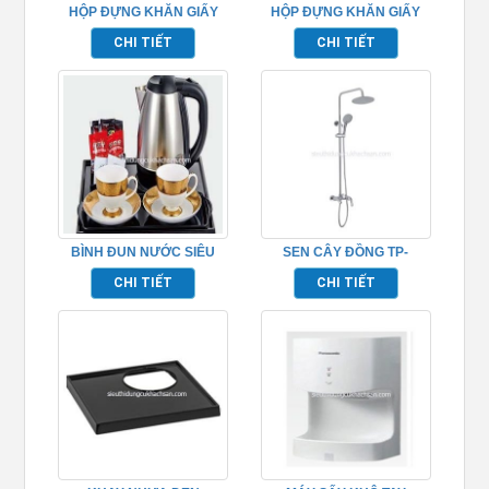
HỘP ĐỰNG KHĂN GIẤY
HỘP ĐỰNG KHĂN GIẤY
TP695155
TP695154
CHI TIẾT
CHI TIẾT
BÌNH ĐUN NƯỚC SIÊU
SEN CÂY ĐỒNG TP-
TỐC TP695001
652014
CHI TIẾT
CHI TIẾT