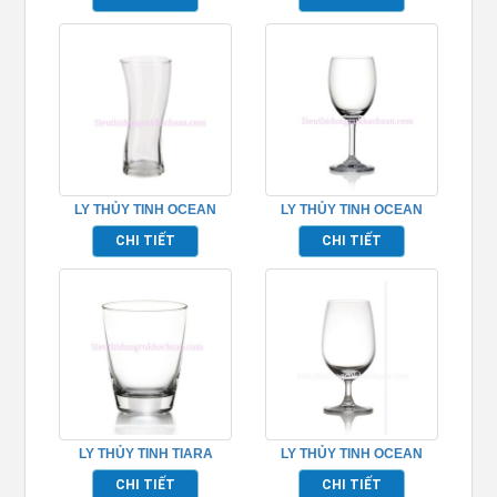
TP_B12016
TP_1019R11
LY THỦY TINH OCEAN
LY THỦY TINH OCEAN
SALSA HI BALL
SOCIETY WHITE WINE
CHI TIẾT
CHI TIẾT
TP_1B19212
TP_1523W07
LY THỦY TINH TIARA
LY THỦY TINH OCEAN
SPHERE TP_B12013
MADISON WATER GOBLET
CHI TIẾT
CHI TIẾT
TP_1015G15