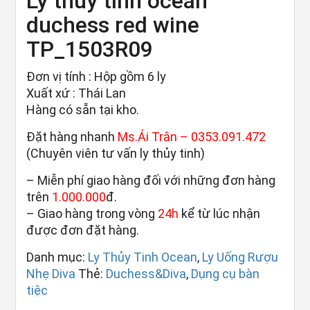
Ly thủy tinh ocean
duchess red wine
TP_1503R09
Đơn vị tính : Hộp gồm 6 ly
Xuất xứ : Thái Lan
Hàng có sẵn tại kho.
Đặt hàng nhanh
Ms.Ái Trân –
0353.091.472
(Chuyên viên tư vấn ly thủy tinh)
– Miễn phí giao hàng đối với những đơn hàng
trên
1.000.000
đ.
– Giao hàng trong vòng
24h
kể từ lúc nhận
được đơn đặt hàng.
Danh mục:
Ly Thủy Tinh Ocean
,
Ly Uống Rượu
Nhẹ Diva
Thẻ:
Duchess&Diva
,
Dụng cụ bàn
tiệc