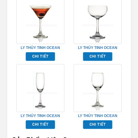
LY THỦY TINH OCEAN
LY THỦY TINH OCEAN
DUCHESS COCK TAIL
DIVA COCK TAIL
CHI TIẾT
CHI TIẾT
TP_1503C07
TP_1003C09
LY THỦY TINH OCEAN
LY THỦY TINH OCEAN
DUCHESS FLUTE
DUCHESS WHITE WINE
CHI TIẾT
CHI TIẾT
CHAMPAGNE TP_1503F06
TP_1503W07