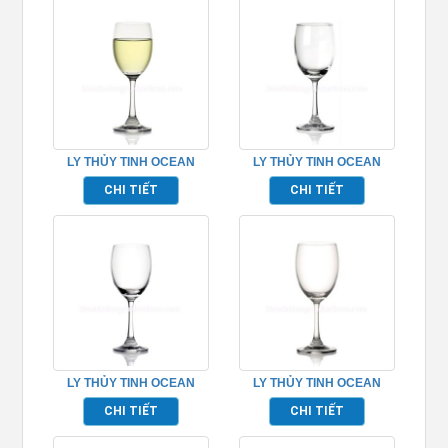
LY THỦY TINH OCEAN
LY THỦY TINH OCEAN
DIVA WHITE WINE
DUCHESS GOBLET
CHI TIẾT
CHI TIẾT
TP_1003W07
TP_1503G12
LY THỦY TINH OCEAN
LY THỦY TINH OCEAN
DIVA RED WINE
DIVA GOBLET
CHI TIẾT
CHI TIẾT
TP_1003R09
TP_1003G12