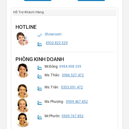
Hỗ Trợ Khách Hàng
HOTLINE
Showroom
0932.822.529
PHÒNG KINH DOANH
Mr.Đông:
0984.908.339
Ms.Thảo:
0986.527.472
Ms.Trân:
0353.091.472
Ms.Phượng:
0909.467.852
Mr.Phước:
0909.767.852