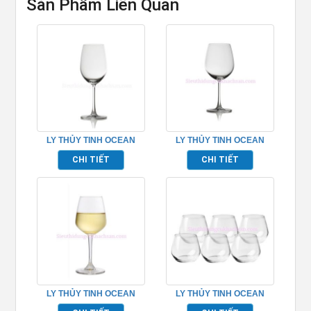
Sản Phẩm Liên Quan
LY THỦY TINH OCEAN
LY THỦY TINH OCEAN
MADISON RED WINE
MADISON BORDEAUX
CHI TIẾT
CHI TIẾT
TP_1015R15
TP_1015A21
LY THỦY TINH OCEAN
LY THỦY TINH OCEAN
LEXINGTON WHITE WINE
LEXINGTON ROCK TP_