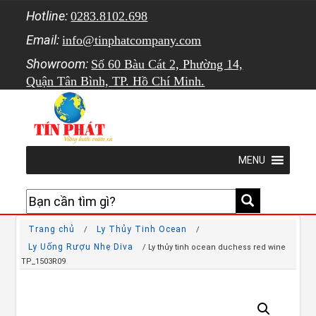
Hotline:
0283.8102.698
Email:
info@tinphatcompany.com
Showroom:
Số 60 Bàu Cát 2, Phường 14,
Quận Tân Bình, TP. Hồ Chí Minh.
MENU
Trang chủ
Ly Thủy Tinh Ocean
/
/
Ly Uống Rượu Nhẹ Diva
/ Ly thủy tinh ocean duchess red wine
TP_1503R09