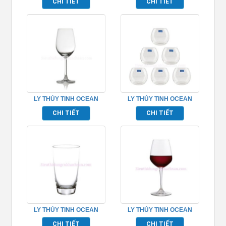
CHI TIẾT
CHI TIẾT
TP_1019W08
C18512
LY THỦY TINH OCEAN
LY THỦY TINH OCEAN
MADISON WHITE WINE
MADISON ROCK
CHI TIẾT
CHI TIẾT
TP_1015W12
TP_C18413
LY THỦY TINH OCEAN
LY THỦY TINH OCEAN
TIARA SPHERE
LEXINGTON RED WINE
CHI TIẾT
CHI TIẾT