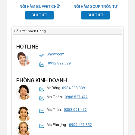
NỒI HÂM BUFFET CHỮ
NỒI HÂM SOUP TRÒN TỰ
NHẬT INOX NẮP PC
PHỤC VỤ NHÀ HÀNG
CHI TIẾT
CHI TIẾT
TP697005
BUFFET – TP697030
Hỗ Trợ Khách Hàng
HOTLINE
Showroom
0932.822.529
PHÒNG KINH DOANH
Mr.Đông:
0984.908.339
Ms.Thảo:
0986.527.472
Ms.Trân:
0353.091.472
Ms.Phượng:
0909.467.852