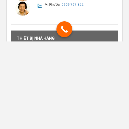
Mr.Phước:
0909.767.852
THIẾT BỊ NHÀ HÀNG
DỤNG CỤ TRONG PHÒNG
THIẾT BỊ TIỀN SẢNH
RACK LY NHÀ HÀNG
DỤNG CỤ QUẦY BAR
THIẾT BỊ DỤNG CỤ VỆ SINH