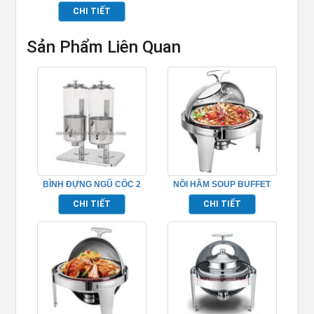
TP7136
CHI TIẾT
Sản Phẩm Liên Quan
BÌNH ĐỰNG NGŨ CỐC 2
NỒI HÂM SOUP BUFFET
NGĂN INOX TP697044
HÌNH TRÒN NẮP KÍNH
CHI TIẾT
CHI TIẾT
TP697007