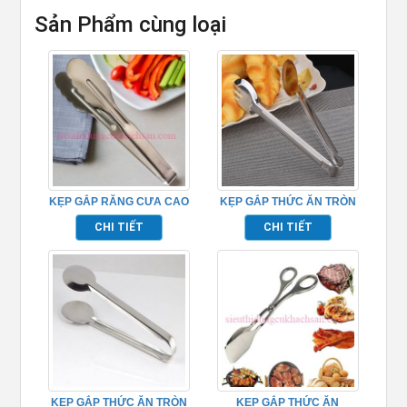
Sản Phẩm cùng loại
KẸP GẮP RĂNG CƯA CAO
KẸP GẮP THỨC ĂN TRÒN
CẤP
CÓ RĂNG INOX
CHI TIẾT
CHI TIẾT
KẸP GẮP THỨC ĂN TRÒN
KẸP GẮP THỨC ĂN