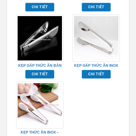
KHÔNG RĂNG
BUFFET CAO CẤP
CHI TIẾT
CHI TIẾT
KẸP GẮP THỨC ĂN BÁN
KẸP GẮP THỨC ĂN INOX
NGUYỆT INOX
BÁN NGUYỆT 2 BÊN
CHI TIẾT
CHI TIẾT
RĂNG
KẸP THỨC ĂN INOX –