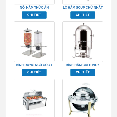
NỒI HÂM THỨC ĂN
LÒ HÂM SOUP CHỮ NHẬT
BUFFET – TP697011
– TP697024
CHI TIẾT
CHI TIẾT
BÌNH ĐỰNG NGŨ CỐC 1
BÌNH HÂM CAFE INOX
NGĂN INOX TP697049
TP697059
CHI TIẾT
CHI TIẾT