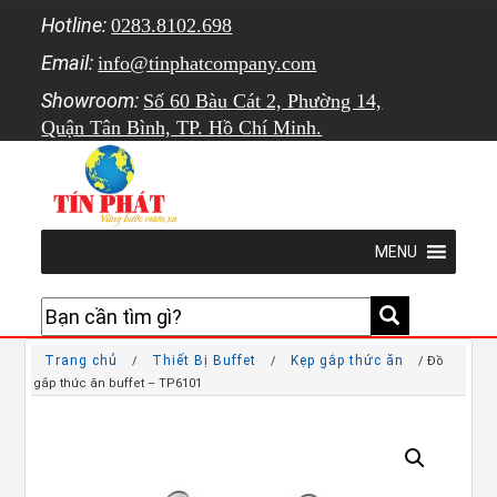
Hotline:
0283.8102.698
Email:
info@tinphatcompany.com
Showroom:
Số 60 Bàu Cát 2, Phường 14,
Quận Tân Bình, TP. Hồ Chí Minh.
MENU
Trang chủ
Thiết Bị Buffet
Kẹp gắp thức ăn
/
/
/ Đồ
gắp thức ăn buffet – TP6101