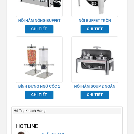
NỒI HÂM NÓNG BUFFET
NỒI BUFFET TRÒN
ĐIỆN – TP697016
TP697003
CHI TIẾT
CHI TIẾT
BÌNH ĐỰNG NGŨ CỐC 1
NỒI HÂM SOUP 2 NGĂN
NGĂN INOX TP697049
BUFFET TP697002
CHI TIẾT
CHI TIẾT
Hỗ Trợ Khách Hàng
HOTLINE
Showroom