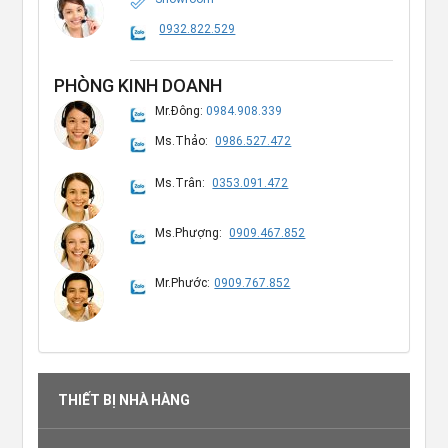
0932.822.529
PHÒNG KINH DOANH
Mr.Đông:
0984.908.339
Ms.Thảo:
0986.527.472
Ms.Trân:
0353.091.472
Ms.Phượng:
0909.467.852
Mr.Phước:
0909.767.852
THIẾT BỊ NHÀ HÀNG