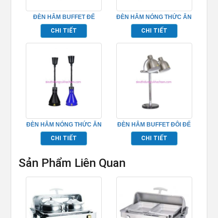
ĐÈN HÂM BUFFET ĐẾ
ĐÈN HÂM NÓNG THỨC ĂN
VUÔNG ĐEN MÀU ĐỎ
BUFFET 3 BÓNG – TPD083
CHI TIẾT
CHI TIẾT
ĐỒNG – TPD108
ĐÈN HÂM NÓNG THỨC ĂN
ĐÈN HÂM BUFFET ĐÔI ĐẾ
250W TPD033
ĐÁ MÀU BẠC – TPD101
CHI TIẾT
CHI TIẾT
Sản Phẩm Liên Quan