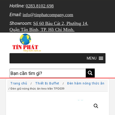
Hotline:
0283.8102.698
Email:
info@tinphatcompany.com
Showroom:
Số 60 Bàu Cát 2, Phường 14,
Quận Tân Bình, TP. Hồ Chí Minh.
MENU
Trang chủ
Thiết Bị Buffet
Đèn hâm nóng thức ăn
/
/
/ Đèn giữ nóng thức ăn treo trần TPD039