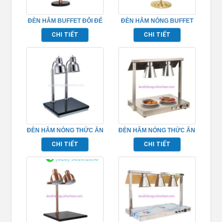
ĐÈN HÂM BUFFET ĐÔI ĐẾ
ĐÈN HÂM NÓNG BUFFET
ĐÁ MÀU ĐỎ ĐỒNG –
ĐƠN MÀU VÀNG- TPD088
CHI TIẾT
CHI TIẾT
TPD103
ĐÈN HÂM NÓNG THỨC ĂN
ĐÈN HÂM NÓNG THỨC ĂN
2 BÓNG MẶT ĐÁ
2 BÓNG – TPD081
CHI TIẾT
CHI TIẾT
TP697123