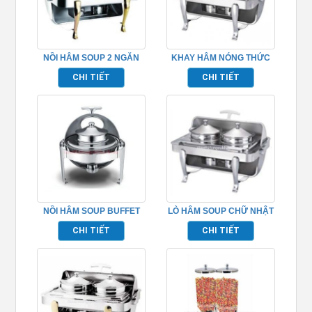
NỒI HÂM SOUP 2 NGĂN
KHAY HÂM NÓNG THỨC
HÌNH CHỮ NHẬT –
ĂN BUFFET – TP697023
CHI TIẾT
CHI TIẾT
TP697032
NỒI HÂM SOUP BUFFET
LÒ HÂM SOUP CHỮ NHẬT
TP697008
– TP697024
CHI TIẾT
CHI TIẾT