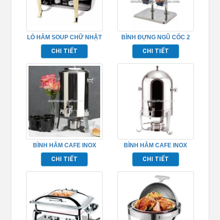
LÒ HÂM SOUP CHỮ NHẬT
BÌNH ĐỰNG NGŨ CỐC 2
– TP697028
NGĂN INOX TP697050
CHI TIẾT
CHI TIẾT
BÌNH HÂM CAFE INOX
BÌNH HÂM CAFE INOX
TP697060
TP697059
CHI TIẾT
CHI TIẾT