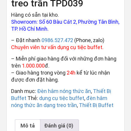
treo trần TPD039
Hàng có sẵn tại kho.
Showroom: Số 60 Bàu Cát 2, Phường Tân Bình,
TP. Hồ Chí Minh.
– Đặt nhanh
0986.527.472
(Phone, zalo)
Chuyên viên tư vấn dụng cụ tiệc buffet.
– Miễn phí giao hàng đối với những đơn hàng
trên
1.000.000
đ.
– Giao hàng trong vòng
24h
kể từ lúc nhận
được đơn đặt hàng.
Danh mục:
Đèn hâm nóng thức ăn
,
Thiết Bị
Buffet
Thẻ:
dụng cụ tiệc buffet
,
đèn hâm
nóng thức ăn dạng treo trần
,
Thiết Bị Buffet
Mô tả
Đánh giá (0)