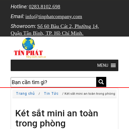
Hotline:
0283.8102.698
Email:
info@tinphatcompany.com
Showroom:
Số 60 Bàu Cát 2, Phường 14,
Quận Tân Bình, TP. Hồ Chí Minh.
MENU
Trang chủ
Tin Tức
/
/ Két sắt mini an toàn trong phòng
Két sắt mini an toàn
trong phòng