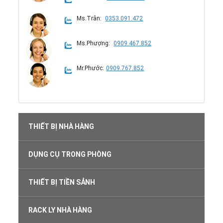
Ms.Trân:
0353.091.472
Ms.Phượng:
0909.467.852
Mr.Phước:
0909.767.852
THIẾT BỊ NHÀ HÀNG
DỤNG CỤ TRONG PHÒNG
THIẾT BỊ TIỀN SẢNH
RACK LY NHÀ HÀNG