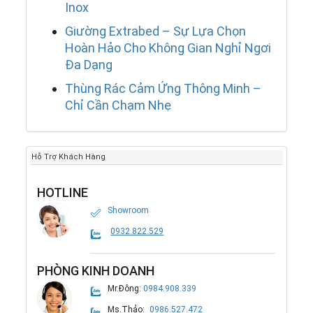
Inox
Giường Extrabed – Sự Lựa Chọn
Hoàn Hảo Cho Không Gian Nghỉ Ngơi
Đa Dạng
Thùng Rác Cảm Ứng Thông Minh –
Chỉ Cần Chạm Nhẹ
Hỗ Trợ Khách Hàng
HOTLINE
Showroom
0932.822.529
PHÒNG KINH DOANH
Mr.Đông:
0984.908.339
Ms.Thảo:
0986.527.472