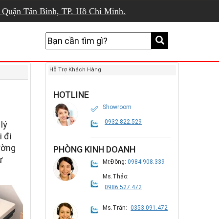
, Quận Tân Bình, TP. Hồ Chí Minh.
Hỗ Trợ Khách Hàng
HOTLINE
Showroom
0932.822.529
lý
 đi
ường
PHÒNG KINH DOANH
ự
Mr.Đông:
0984.908.339
Ms.Thảo:
0986.527.472
Ms.Trân:
0353.091.472