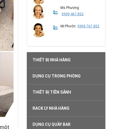
Ms.Phượng:
0909.467.852
Mr.Phước:
0909.767.852
THIẾT BỊ NHÀ HÀNG
DỤNG CỤ TRONG PHÒNG
THIẾT BỊ TIỀN SẢNH
RACK LY NHÀ HÀNG
DỤNG CỤ QUẦY BAR
 một