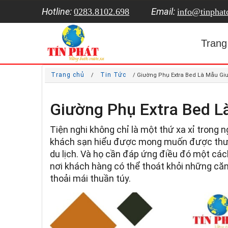
Hotline:
Email:
0283.8102.698
info@tinpha
Trang
Trang chủ
Tin Tức
/
/ Giường Phụ Extra Bed Là Mẫu G
Giường Phụ Extra Bed 
Tiện nghi không chỉ là một thứ xa xỉ trong 
khách sạn hiểu được mong muốn được thư gi
du lịch. Và họ cần đáp ứng điều đó một cá
nơi khách hàng có thể thoát khỏi những c
thoải mái thuần túy.