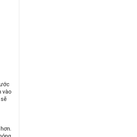
rước
n vào
 sẽ
 hơn.
hóng.