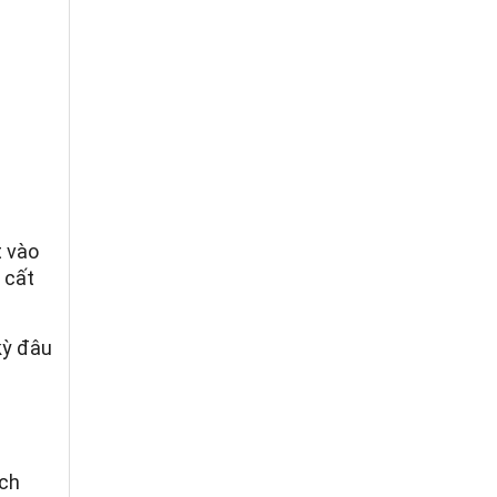
t vào
 cất
kỳ đâu
ách