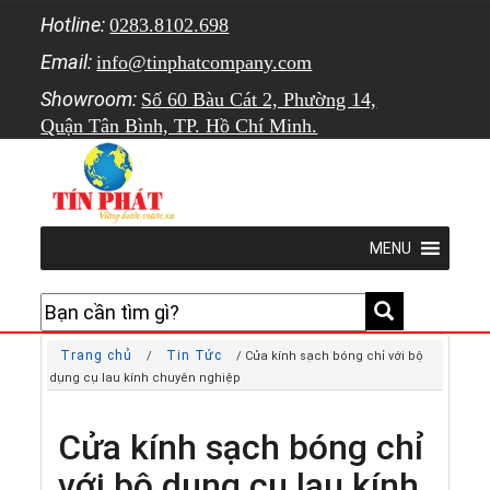
Hotline:
0283.8102.698
Email:
info@tinphatcompany.com
Showroom:
Số 60 Bàu Cát 2, Phường 14,
Quận Tân Bình, TP. Hồ Chí Minh.
MENU
Trang chủ
Tin Tức
/
/ Cửa kính sạch bóng chỉ với bộ
dụng cụ lau kính chuyên nghiệp
Cửa kính sạch bóng chỉ
với bộ dụng cụ lau kính