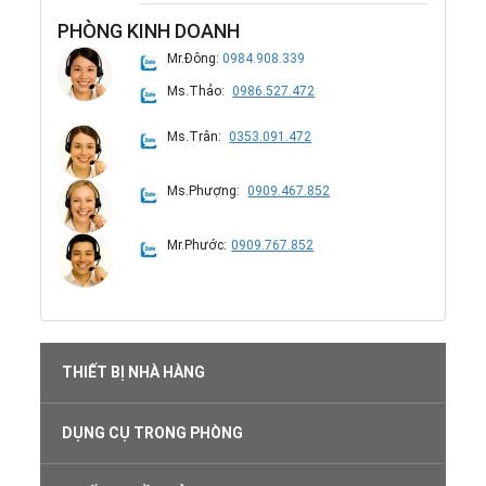
PHÒNG KINH DOANH
Mr.Đông:
0984.908.339
Ms.Thảo:
0986.527.472
Ms.Trân:
0353.091.472
Ms.Phượng:
0909.467.852
Mr.Phước:
0909.767.852
THIẾT BỊ NHÀ HÀNG
DỤNG CỤ TRONG PHÒNG