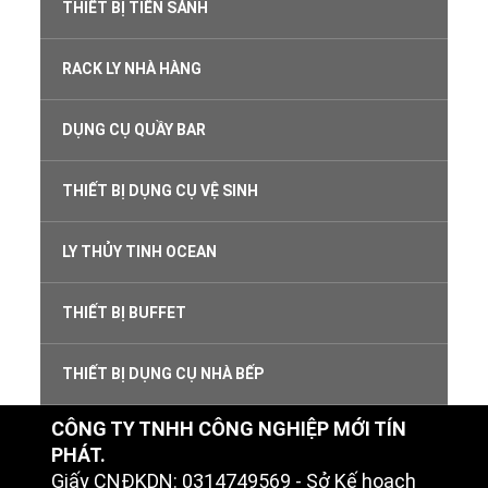
THIẾT BỊ TIỀN SẢNH
RACK LY NHÀ HÀNG
DỤNG CỤ QUẦY BAR
THIẾT BỊ DỤNG CỤ VỆ SINH
LY THỦY TINH OCEAN
THIẾT BỊ BUFFET
THIẾT BỊ DỤNG CỤ NHÀ BẾP
CÔNG TY TNHH CÔNG NGHIỆP MỚI TÍN
PHÁT.
Giấy CNĐKDN: 0314749569 - Sở Kế hoạch